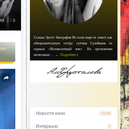
48
0
Сельма Эргеч: биография Во всем мире ее знают, как
обворожительную сестру султана Сулеймана из
наш
сериала «Великолепный век». На протяжении
нескольких ...
→ Подробнее:)
Новости кино
13548
Интервью
0