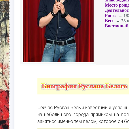
Место рожд
Деятельнос
Рост:
→ 182
Вес:
→ 78 к
Восточный 
Биография Руслана Белого
Сейчас Руслан Белый известный и успеш
из небольшого города прямиком на поп
заняться именно тем делом, которое он б