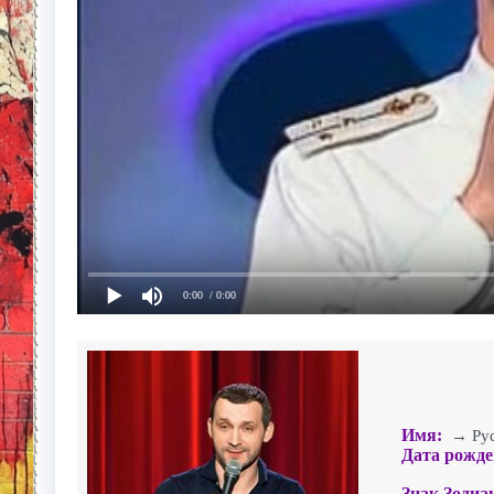
0:00
/ 0:00
Имя:
→ Рус
Дата рожде
Знак Зодиа