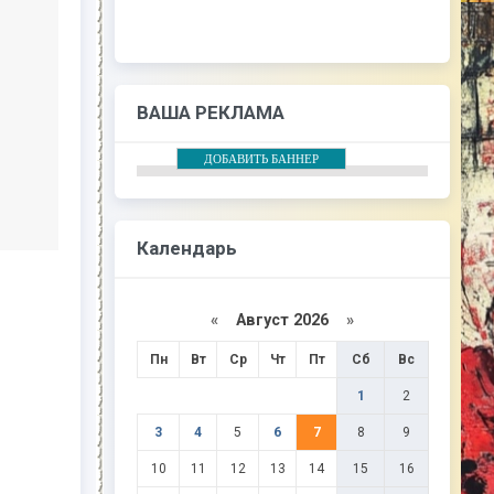
ВАША РЕКЛАМА
ДОБАВИТЬ БАННЕР
Календарь
«
Август 2026
»
Пн
Вт
Ср
Чт
Пт
Сб
Вс
1
2
3
4
5
6
7
8
9
10
11
12
13
14
15
16