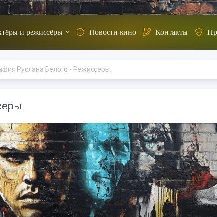
ктёры и режиссёры
Новости кино
Контакты
Пр
афия Руслана Белого - Режиссеры.
серы.