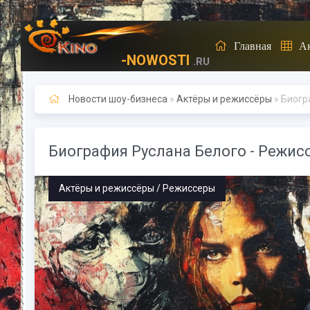
Главная
А
-NOWOSTI
.RU
Новости шоу-бизнеса
»
Актёры и режиссёры
» Биогр
Биография Руслана Белого - Режис
Актёры и режиссёры / Режиссеры