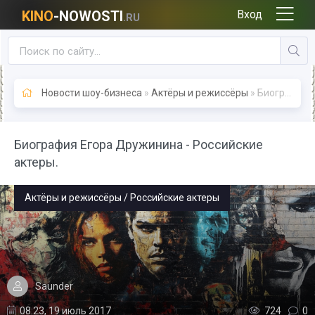
KINO
-NOWOSTI
Вход
.RU
Новости шоу-бизнеса
»
Актёры и режиссёры
» Биография Егора Дружинина - Российские актеры.
Биография Егора Дружинина - Российские
актеры.
Актёры и режиссёры / Российские актеры
Saunder
08:23, 19 июль 2017
724
0