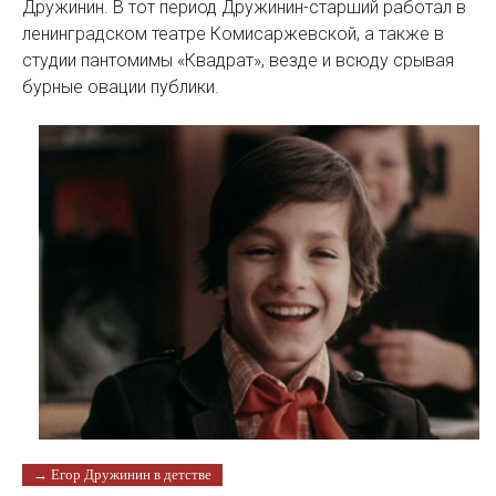
Дружинин. В тот период Дружинин-старший работал в
ленинградском театре Комисаржевской, а также в
студии пантомимы «Квадрат», везде и всюду срывая
бурные овации публики.
→ Егор Дружинин в детстве