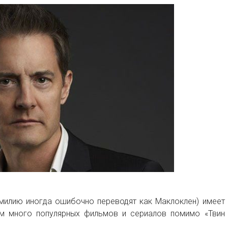
амилию иногда ошибочно переводят как Маклоклен) имеет
ем много популярных фильмов и сериалов помимо «Твин