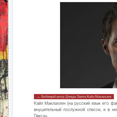
→ Любимый актер Дэвида Линча Кайл Маклахлен
Кайл Маклахлен (на русский язык его ф
внушительный послужной список, и в н
Пикса».