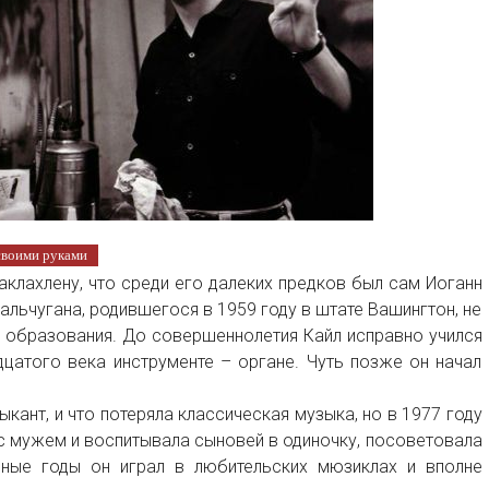
своими руками
лахлену, что среди его далеких предков был сам Иоганн
альчугана, родившегося в 1959 году в штате Вашингтон, не
 образования. До совершеннолетия Кайл исправно учился
цатого века инструменте – органе. Чуть позже он начал
кант, и что потеряла классическая музыка, но в 1977 году
 с мужем и воспитывала сыновей в одиночку, посоветовала
ные годы он играл в любительских мюзиклах и вполне