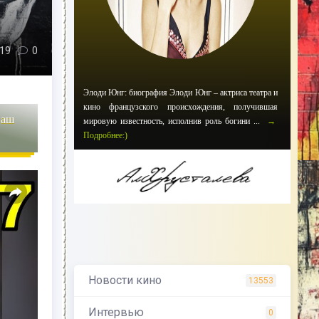
019
0
Элоди Юнг: биография Элоди Юнг – актриса театра и
кино французского происхождения, получившая
наш
мировую известность, исполнив роль богини ...
→
Подробнее:)
Новости кино
13553
Интервью
0