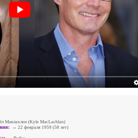
 Маклахлен (Kyle MacLachlan)
ния:
→ 22 февраля 1959 (58 лет)
ка: