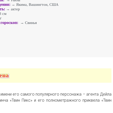
→ Рыбы
ения:
→ Якима, Вашингтон, США
ть:
→ актер
 см
г
гороскоп:
→ Свинья
ена
о имени его самого популярного персонажа – агента Дейла
инча «Твин Пикс» и его полнометражного приквела «Твин