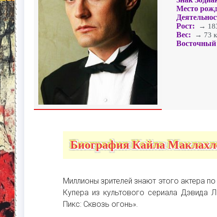
Место рожд
Деятельнос
Рост:
→ 183
Вес:
→ 73 к
Восточный 
Биография Кайла Маклахл
Миллионы зрителей знают этого актера п
Купера из культового сериала Дэвида Л
Пикс: Сквозь огонь».