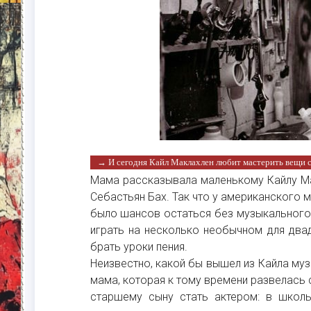
→ И сегодня Кайл Маклахлен любит мастерить вещи 
Мама рассказывала маленькому Кайлу Мак
Себастьян Бах. Так что у американского м
было шансов остаться без музыкального
играть на несколько необычном для двад
брать уроки пения.
Неизвестно, какой бы вышел из Кайла музы
мама, которая к тому времени развелась
старшему сыну стать актером: в школь