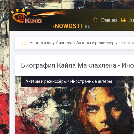
Главная
А
-NOWOSTI
.RU
Новости шоу-бизнеса
»
Актёры и режиссёры
» Биогр
Биография Кайла Маклахлена - Ин
Актёры и режиссёры / Иностранные актеры