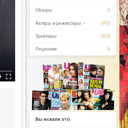
Обзоры
3
Актёры и режиссёры
3712
Трейлеры
9778
Рецензии
9
Вы искали это.