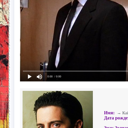
0:00
/ 0:00
Имя:
→ Кайл
Дата рожде
Знак Зодиа