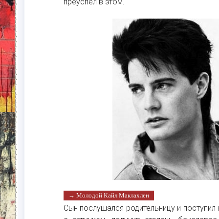
преуспел в этом.
→ Молодой Кайл Маклахлен
Сын послушался родительницу и поступил 