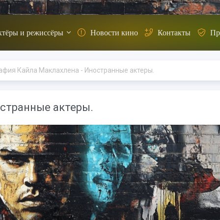
ктёры и режиссёры
Новости кино
Контакты
Пр
афия Кайла Маклахлена - Иностранные актеры.
остранные актеры.