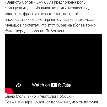
«Зависть богов». Ему была предложена роль
француза Андрэ. Изначально роль писалась под
одного из французских актёров, который
впоследствии не смог принять участие в съёмках.
Меньшов посчитал, что этот образ наиболее точно
будет передан именно Лобоцким.
Елена Мольченко и Анатолий Лобоцкий
Позже в интервью артист вспоминал, что он получил