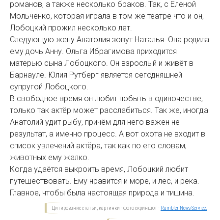
романов, а также несколько браков. Так, с Еленой
Мольченко, которая играла в том же театре что и он,
Лобоцкий прожил несколько лет.
Следующую жену Анатолия зовут Наталья. Она родила
ему дочь Анну. Ольга Ибрагимова приходится
матерью сына Лобоцкого. Он взрослый и живёт в
Барнауле. Юлия Рутберг является сегодняшней
супругой Лобоцкого.
В свободное время он любит побыть в одиночестве,
только так актёр может расслабиться. Так же, иногда
Анатолий удит рыбу, причём для него важен не
результат, а именно процесс. А вот охота не входит в
список увлечений актёра, так как по его словам,
животных ему жалко.
Когда удаётся выкроить время, Лобоцкий любит
путешествовать. Ему нравится и море, и лес, и река.
Главное, чтобы была настоящая природа и тишина.
Цитирование статьи, картинки - фото скриншот -
Rambler News Service.