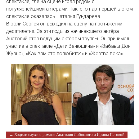
спектакле, где на сцене играл рядом с
популярнейшими актёрами. Так, его партнёршей в этом
спектакле оказалась Наталья Гундарева.
В роли Сергея он выходил на сцену на протяжении
десятилетия. За эти годы из начинающего актёра
Анатолий стал ведущим актёром труппы. Он принимал
участие в спектакле «Дети Ванюшина» и «Забавы Дон
Жуана», «Как вам это полюбится» и «Жертва века».
→ Ходили слухи о романе Анатолия Лобоцкого и Ирины Пеговой