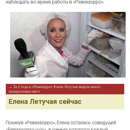
наблюдать во время работы в «Ревиззорро».
→ За 2 года в «Ревизорро» Елена Летучая видела много
шокирующих мест
Елена Летучая сейчас
Покинув «Ревиззорро», Елена осталась соведущей
«Ревиззорро-шоу», в рамках которого каждый