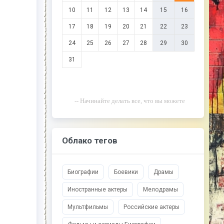
10
11
12
13
14
15
16
17
18
19
20
21
22
23
24
25
26
27
28
29
30
31
-- Начинайте делать все, что вы можете
сделать – и даже то, о чем можете хотя бы
мечтать.
-- Все дело в мыслях. Мысль — начало
Облако тегов
всего. И мыслями можно управлять. И
поэтому главное дело совершенствования:
работать над мыслями.
Биографии
Боевики
Драмы
-- Идите уверенно по направлению к мечте.
Живите той жизнью, которую вы сами себе
придумали.
Иностранные актеры
Мелодрамы
-- Самое большое богатство — это ум.
Мультфильмы
Российские актеры
Самая большая нищета — глупость. Из всех
страхов самый пугающий —