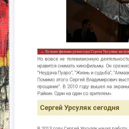
→ Лучшие фильмы режиссера Сергея Урсуляка заслу
Но вовсе не телевизионную деятельност
нравится снимать кинофильмы. Он срежис
"Неудача Пуаро", "Жизнь и судьба", "Алмазн
Помимо этого Сергей Владимирович высту
прощание". В 2010 году вышел на экран
Райкин. Один на один со зрителем».
Сергей Урсуляк сегодня
В 2013 году Сергей Урсуляк начал работ