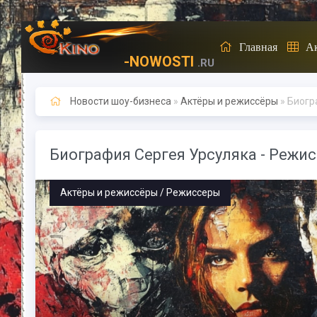
Главная
А
-NOWOSTI
.RU
Новости шоу-бизнеса
»
Актёры и режиссёры
» Биогр
Биография Сергея Урсуляка - Режи
Актёры и режиссёры / Режиссеры