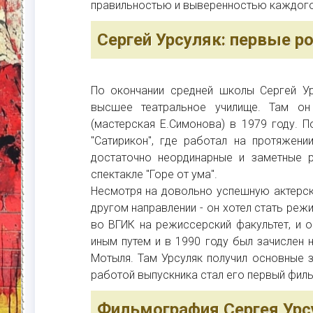
правильностью и выверенностью каждого
Сергей Урсуляк: первые ро
По окончании средней школы Сергей Ур
высшее театральное училище. Там он 
(мастерская Е.Симонова) в 1979 году. П
"Сатирикон", где работал на протяжени
достаточно неординарные и заметные р
спектакле "Горе от ума".
Несмотря на довольно успешную актерск
другом направлении - он хотел стать ре
во ВГИК на режиссерский факультет, и о
иным путем и в 1990 году был зачислен
Мотыля. Там Урсуляк получил основные 
работой выпускника стал его первый фильм
Фильмография Сергея Урс