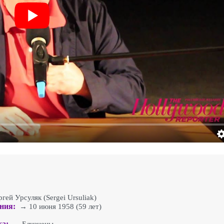
ей Урсуляк (Sergei Ursuliak)
ния:
→ 10 июня 1958 (59 лет)
ка: