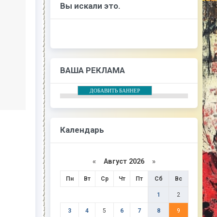
Вы искали это.
ВАША РЕКЛАМА
ДОБАВИТЬ БАННЕР
Календарь
«
Август 2026
»
Пн
Вт
Ср
Чт
Пт
Сб
Вс
1
2
3
4
5
6
7
8
9