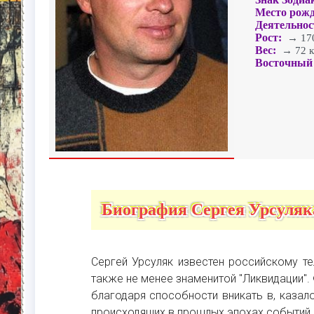
Место рожд
Деятельнос
Рост:
→ 170
Вес:
→ 72 к
Восточный 
Биография Сергея Урсуляк
Сергей Урсуляк известен российскому те
также не менее знаменитой "Ликвидации"
благодаря способности вникать в, казал
происходящих в прошлых эпохах событий.