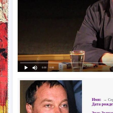
0:00
/ 0:00
Имя:
→ Серг
Дата рожде
Знак Зодиа