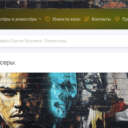
ктёры и режиссёры
Новости кино
Контакты
Пр
афия Сергея Урсуляка - Режиссеры.
ссеры.