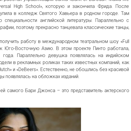
versal High School», которую и закончила Фрида. После
тупила в колледж Святого Хавьера в родном городе. Там
о специальности английской литературы. Параллельно с
афии, поэтому прекрасно танцевала классические танцы,
получить работу в международном театральном шоу «Full
ек Юго-Восточную Азию. В этом проекте Пинто работала,
 года. Параллельно девушка появлялась на индийском
одели в рекламных роликах таких известных компаний, как
, «Hutch» и «DeBeers». Естественно, не обошлись без красивой
ы появлялась на обложках изданий.
цей самого Бари Джонса – это представитель актерского