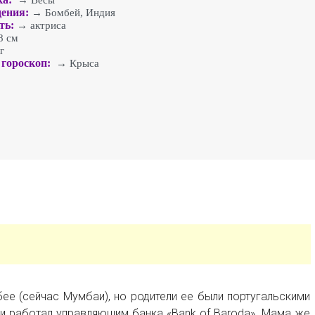
→ Весы
ения:
→ Бомбей, Индия
ть:
→ актриса
 см
г
гороскоп:
→ Крыса
ее (сейчас Мумбаи), но родители ее были португальскими
и работал управляющим банка «Bank of Baroda». Мама же