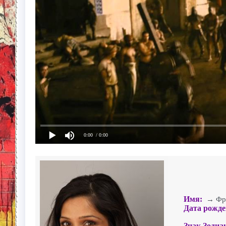
0:00
/ 0:00
Имя:
→ Фри
Дата рожде
Знак Зодиа