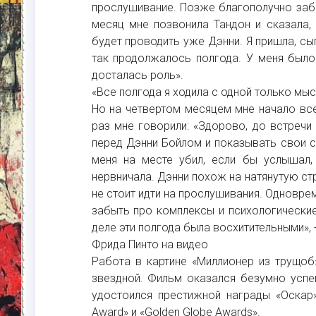
прослушивание. Позже благополучно забы
месяц мне позвонила Тандон и сказала,
будет проводить уже Дэнни. Я пришла, сыг
так продолжалось полгода. У меня было
досталась роль».
«Все полгода я ходила с одной только мысл
Но на четвертом месяцем мне начало все
раз мне говорили: «Здорово, до встречи
перед Дэнни Бойлом и показывать свои с
меня на месте убил, если бы услышал,
нервничала. Дэнни похож на натянутую стр
не стоит идти на прослушивания. Одновре
забыть про комплексы и психологические
деле эти полгода была восхитительными», 
Фрида Пинто на видео
Работа в картине «Миллионер из трущоб»
звездной. Фильм оказался безумно успе
удостоился престижной награды «Оскар»
Award» и «Golden Globe Awards».