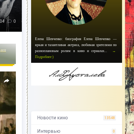
04
0
Елена Шевченко: биография Елена Шевченко —
яркая и талантливая актриса, любимая зрителями по
наш
разноплановым ролям в кино и сериалах...
→
Подробнее:)
Новости кино
13548
Интервью
0