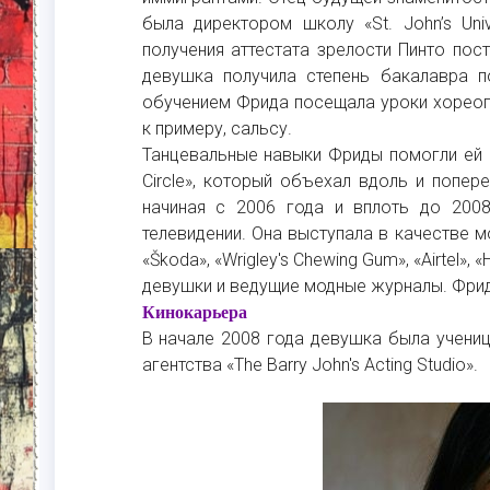
была директором школу «St. John’s Uni
получения аттестата зрелости Пинто пос
девушка получила степень бакалавра п
обучением Фрида посещала уроки хореогр
к примеру, сальсу.
Танцевальные навыки Фриды помогли ей 
Circle», который объехал вдоль и попер
начиная с 2006 года и вплоть до 2008
телевидении. Она выступала в качестве м
«Škoda», «Wrigley's Chewing Gum», «Airtel»
девушки и ведущие модные журналы. Фрид
Кинокарьера
В начале 2008 года девушка была учени
агентства «The Barry John's Acting Studio».