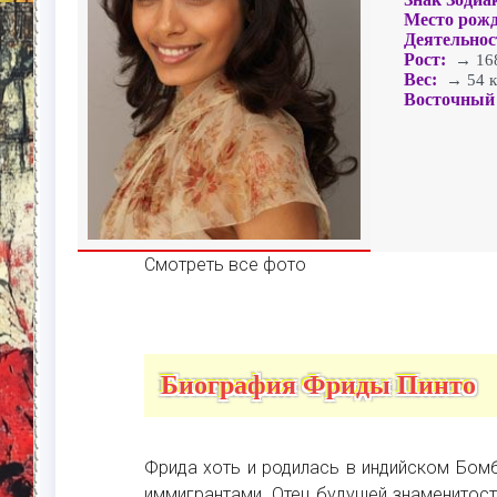
Место рожд
Деятельнос
Рост:
→ 168
Вес:
→ 54 к
Восточный 
Смотреть все фото
Биография Фриды Пинто
Фрида хоть и родилась в индийском Бомб
иммигрантами. Отец будущей знаменитост