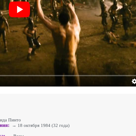
да Пинто
ния:
→ 18 октября 1984 (32 года)
ка: