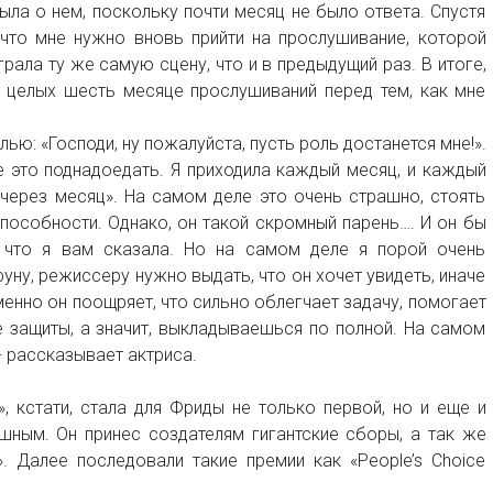
ла о нем, поскольку почти месяц не было ответа. Спустя
 что мне нужно вновь прийти на прослушивание, которой
рала ту же самую сцену, что и в предыдущий раз. В итоге,
 целых шесть месяце прослушиваний перед тем, как мне
ью: «Господи, ну пожалуйста, пусть роль достанется мне!».
 это поднадоедать. Я приходила каждый месяц, и каждый
 через месяц». На самом деле это очень страшно, стоять
пособности. Однако, он такой скромный парень…. И он бы
 что я вам сказала. Но на самом деле я порой очень
уну, режиссеру нужно выдать, что он хочет увидеть, иначе
менно он поощряет, что сильно облегчает задачу, помогает
 защиты, а значит, выкладываешься по полной. На самом
- рассказывает актриса.
, кстати, стала для Фриды не только первой, но и еще и
шным. Он принес создателям гигантские сборы, а так же
. Далее последовали такие премии как «People’s Choice