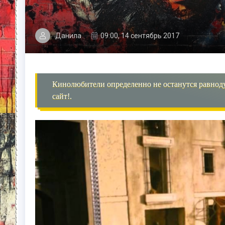
Данила
09:00, 14 сентябрь 2017
Кинолюбители определенно не останутся равнод
сайт!.