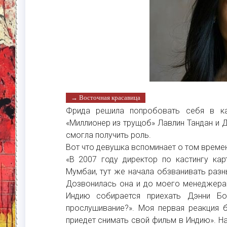
→ Восточная красавица
Фрида решила попробовать себя в ка
«Миллионер из трущоб» Лавлин Тандан и Д
смогла получить роль.
Вот что девушка вспоминает о том времен
«В 2007 году директор по кастингу ка
Мумбаи, тут же начала обзванивать разн
Дозвонилась она и до моего менеджера.
Индию собирается приехать Дэнни Б
прослушивание?». Моя первая реакция б
приедет снимать свой фильм в Индию». На 