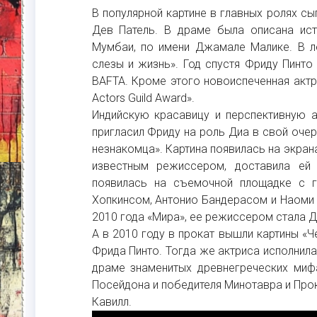
В популярной картине в главных ролях с
Дев Патель. В драме была описана ист
Мумбаи, по имени Джамале Малике. В ле
слезы и жизнь». Год спустя Фриду Пинт
BAFTA. Кроме этого новоиспеченная актр
Actors Guild Award».
Индийскую красавицу и перспективную а
пригласил Фриду на роль Диа в свой оче
незнакомца». Картина появилась на экрана
известным режиссером, доставила ей 
появилась на съемочной площадке с г
Хопкинсом, Антонио Бандерасом и Наоми 
2010 года «Мира», ее режиссером стала 
А в 2010 году в прокат вышли картины «Ч
Фрида Пинто. Тогда же актриса исполнил
драме знаменитых древнегреческих миф
Посейдона и победителя Минотавра и Прок
Кавилл.