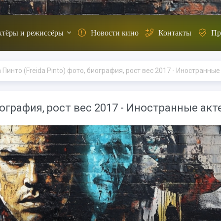
ктёры и режиссёры
Новости кино
Контакты
Пр
Пинто (Freida Pinto) фото, биография, рост вес 2017 - Иностранные
иография, рост вес 2017 - Иностранные акт