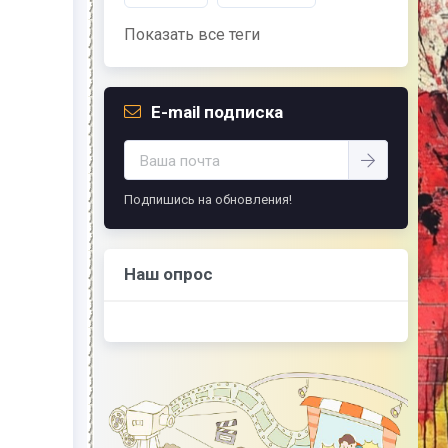
советом, это пропустить его мимо ушей. Он
никогда не бывает полезен никому, кроме
Показать все теги
того, кто его дал.
-- Люблю давать советы и очень не люблю,
когда их дают мне.
E-mail подписка
Подпишись на обновления!
Наш опрос