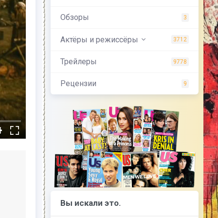
Обзоры
3
Актёры и режиссёры
3712
Трейлеры
9778
Рецензии
9
Вы искали это.