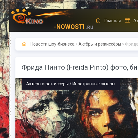
Главная
А
-NOWOSTI
.RU
Новости шоу-бизнеса
»
Актёры и режиссёры
» Фрида 
Фрида Пинто (Freida Pinto) фото, б
Актёры и режиссёры / Иностранные актеры