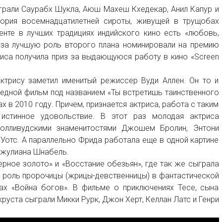
ыграли Саурабх Шукла, Аюш Махеш Кхедекар, Анил Капур и
ория восемнадцатилетней сироты, живущей в трущобах
нте в лучших традициях индийского кино есть «любовь,
о за лучшую роль второго плана номинировали на премию
иса получила приз за выдающуюся работу в кино «Screen
ктрису заметил именитый режиссер Вуди Аллен. Он то и
редной фильм под названием «Ты встретишь таинственного
х в 2010 году. Причем, признается актриса, работа с таким
истинное удовольствие. В этот раз молодая актриса
олливудскими знаменитостями Джошем Бролин, Энтони
Уотс. А параллельно Фрида работала еще в одной картине
Джулиана Шнабель.
ерное золото» и «Восстание обезьян», где так же сыграла
а роль пророчицы (жрицы-девственницы) в фантастической
ах «Война богов». В фильме о приключениях Тесе, сына
руста сыграли Микки Рурк, Джон Херт, Келлан Латс и Генри