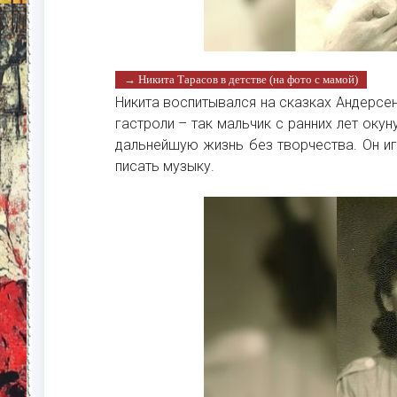
→ Никита Тарасов в детстве (на фото с мамой)
Никита воспитывался на сказках Андерсена
гастроли – так мальчик с ранних лет оку
дальнейшую жизнь без творчества. Он иг
писать музыку.