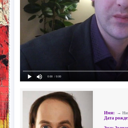
0:00
/ 0:00
Имя:
→ Ники
Дата рожде
Знак Зодиа