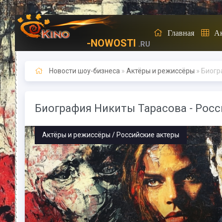
Главная
А
-NOWOSTI
.RU
Новости шоу-бизнеса
»
Актёры и режиссёры
» Биогр
Биография Никиты Тарасова - Росс
Актёры и режиссёры / Российские актеры