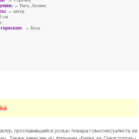
→ Стрелец
ения:
→ Рига, Латвия
ть:
→ актер
 см
г
гороскоп:
→ Коза
ва
актер, прославившийся ролью повара-гомосексуалиста из
я». Также известен по фильмам «Битва за Севастополь»,