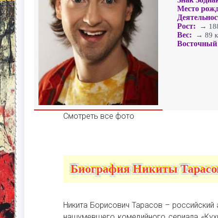
Место рожд
Деятельнос
Рост:
→ 188
Вес:
→ 89 к
Восточный 
Смотреть все фото
Биография Никиты Тарасо
Никита Борисович Тарасов – российский 
нашумевшего комедийного сериала «Кухн