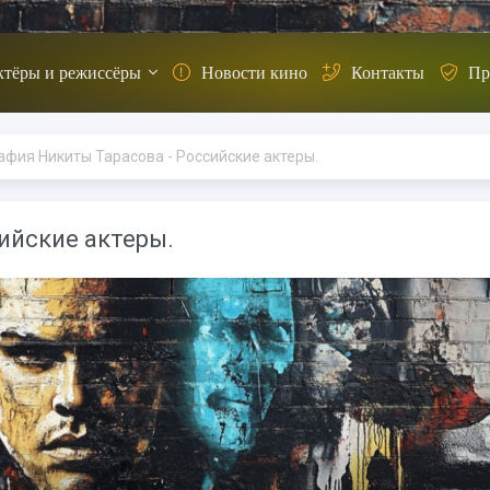
ктёры и режиссёры
Новости кино
Контакты
Пр
афия Никиты Тарасова - Российские актеры.
ийские актеры.