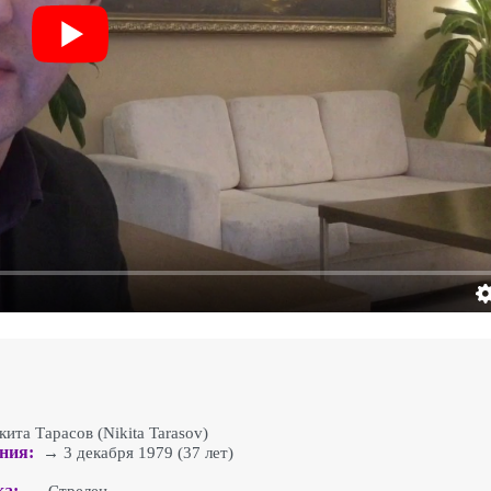
та Тарасов (Nikita Tarasov)
ния:
→ 3 декабря 1979 (37 лет)
ка: