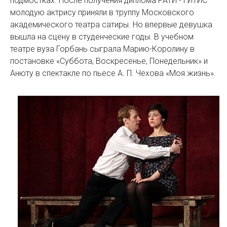
подмостках. После получения диплома РАТИ - ГИТИС
молодую актрису приняли в труппу Московского
академического театра сатиры. Но впервые девушка
вышла на сцену в студенческие годы. В учебном
театре вуза Горбань сыграла Марию-Королину в
постановке «Суббота, Воскресенье, Понедельник» и
Анюту в спектакле по пьесе А. П. Чехова «Моя жизнь».