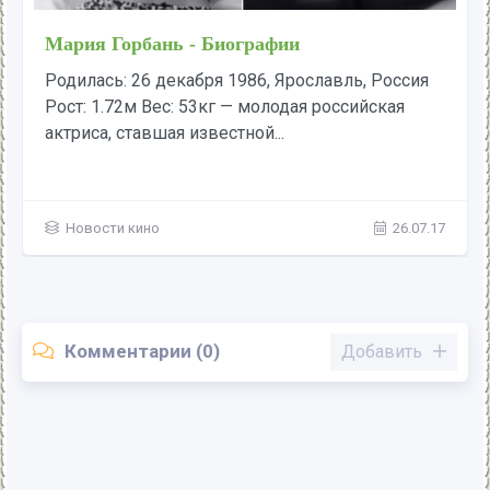
Пчёлка Майя / Maya the Bee Movie (2014) -
Трейлеры
В улье на свет появилась пчелка, которая
выделяется из общей массы: она озорная,
любопытная, не может держать рот на...
Трейлеры
21.07.17
Комментарии (0)
Добавить