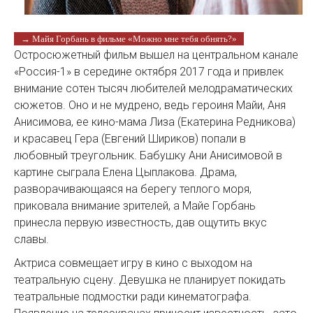
→ Майя Горбань в фильме «Можно мне тебя обнять?»
Остросюжетный фильм вышел на центральном канале
«Россия-1» в середине октября 2017 года и привлек
внимание сотен тысяч любителей мелодраматических
сюжетов. Оно и не мудрено, ведь героиня Майи, Аня
Анисимова, ее кино-мама Лиза (Екатерина Редникова)
и красавец Гера (Евгений Шириков) попали в
любовный треугольник. Бабушку Ани Анисимовой в
картине сыграла Елена Цыплакова. Драма,
разворачивающаяся на берегу теплого моря,
приковала внимание зрителей, а Майе Горбань
принесла первую известность, дав ощутить вкус
славы.
Актриса совмещает игру в кино с выходом на
театральную сцену. Девушка не планирует покидать
театральные подмостки ради кинематографа.