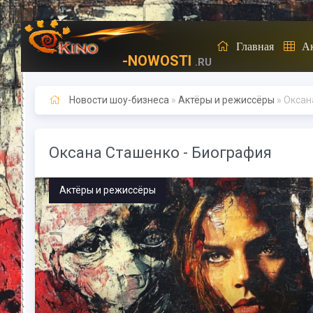
Главная
А
-NOWOSTI
.RU
Новости шоу-бизнеса
»
Актёры и режиссёры
» Оксан
Оксана Сташенко - Биография
Актёры и режиссёры