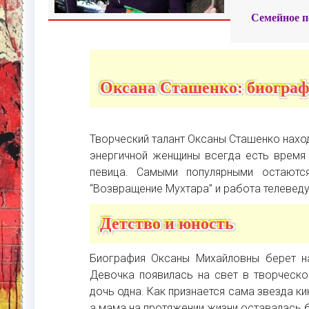
Семейное п
Оксана Сташенко: биогра
Творческий талант Оксаны Сташенко наход
энергичной женщины всегда есть время 
певица. Самыми популярными остаютс
“Возвращение Мухтара” и работа телеведу
Детство и юность
Биография Оксаны Михайловны берет на
Девочка появилась на свет в творческ
дочь одна. Как признается сама звезда ки
а мама на протяжении жизни оставалась 