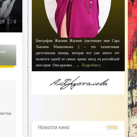
29
0
Биография Жасмин Жасмин (настоящее имя Сара
Львовна Манахимова ) – это талантливая
наш
дагестанская певица, которая вот уже много лет
является одной из самых ярких звезд на российской
поп-сцене. Она красива...
→ Подробнее:)
тистка
Новости кино
13542