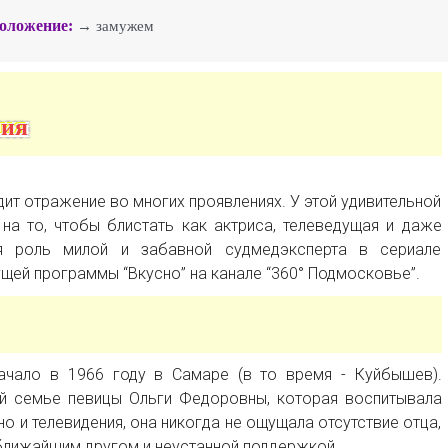
оложение:
→ замужем
фия
ит отражение во многих проявлениях. У этой удивительной
на то, чтобы блистать как актриса, телеведущая и даже
я роль милой и забавной судмедэксперта в сериале
щей программы “Вкусно” на канале “360° Подмосковье”.
чало в 1966 году в Самаре (в то время - Куйбышев).
ой семье певицы Ольги Федоровны, которая воспитывала
но и телевидения, она никогда не ощущала отсутствие отца,
ближайшим другом и неустанной поддержкой.