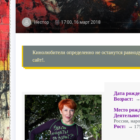
Нестор
17:00, 16 март 2018
Кинолюбители определенно не останутся равнод
сайт!.
Дата рожде
Возраст:
→ 
Место рожд
Деятельнос
России, нар
Рост:
→ 17