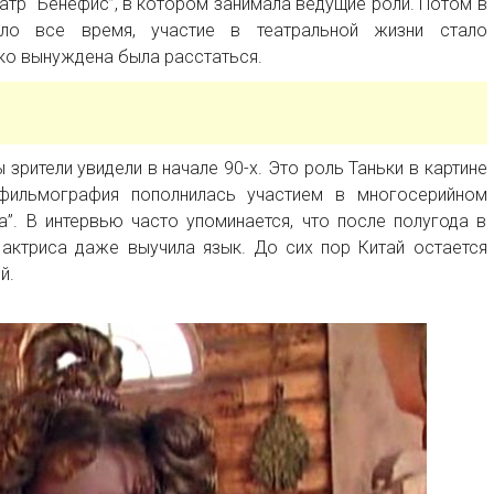
атр “Бенефис”, в котором занимала ведущие роли. Потом в
яло все время, участие в театральной жизни стало
ко вынуждена была расстаться.
зрители увидели в начале 90-х. Это роль Таньки в картине
 фильмография пополнилась участием в многосерийном
а”. В интервью часто упоминается, что после полугода в
 актриса даже выучила язык. До сих пор Китай остается
й.