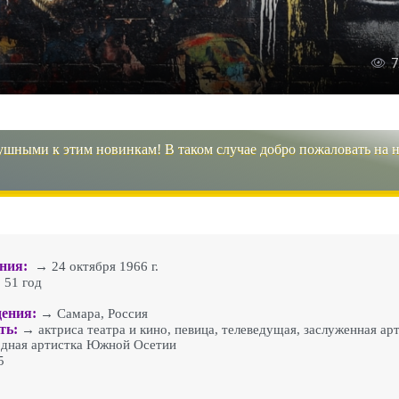
7
ушными к этим новинкам! В таком случае добро пожаловать на 
ния:
→ 24 октября 1966 г.
51 год
ения:
→ Самара, Россия
ть:
→ актриса театра и кино, певица, телеведущая, заслуженная ар
одная артистка Южной Осетии
5