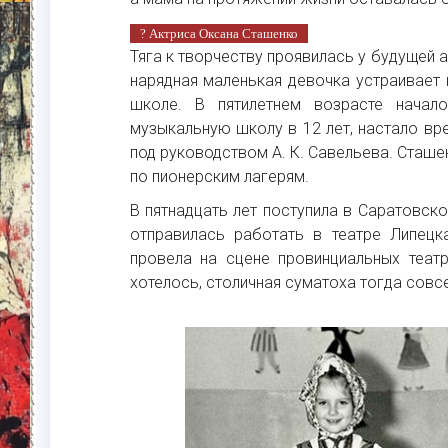
? Актриса Оксана Сташенко
Тяга к творчеству проявилась у будущей 
нарядная маленькая девочка устраивает к
школе. В пятилетнем возрасте начал
музыкальную школу в 12 лет, настало вр
под руководством А. К. Савельева. Сташе
по пионерским лагерям.
В пятнадцать лет поступила в Саратовск
отправилась работать в театре Липецк
провела на сцене провинциальных театр
хотелось, столичная суматоха тогда совсе