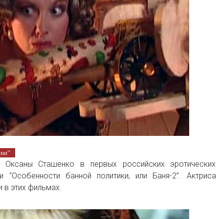
ани”
е Оксаны Сташенко в первых российских эротических
и “Особенности банной политики, или Баня-2”. Актриса
 в этих фильмах.