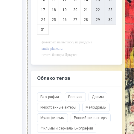
10
11
12
13
14
15
16
17
18
19
20
21
22
23
24
25
26
27
28
29
30
31
фотограф на выписку из роддома
smile-planet.ru
печать баннера Иркутск
photomiles.ru
Облако тегов
-- Начинайте делать все, что вы можете
сделать – и даже то, о чем можете хотя бы
мечтать.
Биографии
Боевики
Драмы
-- Все дело в мыслях. Мысль — начало
всего. И мыслями можно управлять. И
Иностранные актеры
Мелодрамы
поэтому главное дело совершенствования:
работать над мыслями.
Мультфильмы
Российские актеры
-- Идите уверенно по направлению к мечте.
Фильмы и сериалы Биографии
Живите той жизнью, которую вы сами себе