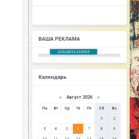
ВАША РЕКЛАМА
ДОБАВИТЬ БАННЕР
Календарь
«
Август 2026
»
Пн
Вт
Ср
Чт
Пт
Сб
Вс
1
2
3
4
5
6
7
8
9