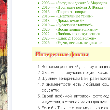
2008 — «Звездный десант 3: Мародер»
2010 — «Пропащие ребята 3: Жажда»
2013 — «Теория заговора»
2016 — «Смертельные тайны»
2018 — «Дрожь земли 6»
2019 — «Зубастики атакуют!»
2020 — «Воспитанные волками»
2022 — «Любовь как искупление»
2025 — «Клык 2: Город волков»
2026 — «Удачи, веселья, не сдохни»
Интересные факты
Во время репетиций для шоу «Танцы 
Экзамен на получение водительских п
Шумным вечеринкам Ван Граан всегда
У знаменитости есть любимая кошк
соцсетях.
Своей любимой актрисой фотомоде
индустрии, а страной мечты для путеш
Если бы Таня не стала моделью и ак