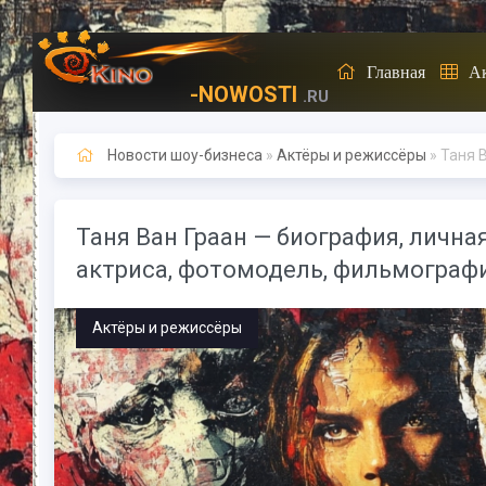
Главная
А
-NOWOSTI
.RU
Новости шоу-бизнеса
»
Актёры и режиссёры
» Таня Ван Гр
Таня Ван Граан — биография, лична
актриса, фотомодель, фильмографи
Актёры и режиссёры