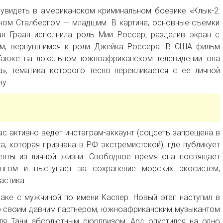
увидеть в американском криминальном боевике «Клык-2:
ном Сталбергом — младшим. В картине, основные съемки
ан Граан исполнила роль Мии Россер, разделив экран с
ом, вернувшимся к роли Джейка Россера. В США фильм
Также на локальном южноафриканском телевидении она
а», тематика которого тесно перекликается с ее личной
у.
ас активно ведет инстаграм-аккаунт (соцсеть запрещена в
a, которая признана в РФ экстремистской), где публикует
нты из личной жизни. Свободное время она посвящает
ингом и выступает за сохранение морских экосистем,
астика.
аке с мужчиной по имени Каспер. Новый этап наступил в
со своим давним партнером, южноафриканским музыкантом
я Тани абсолютным сюрпризом: Ард опустился на одно