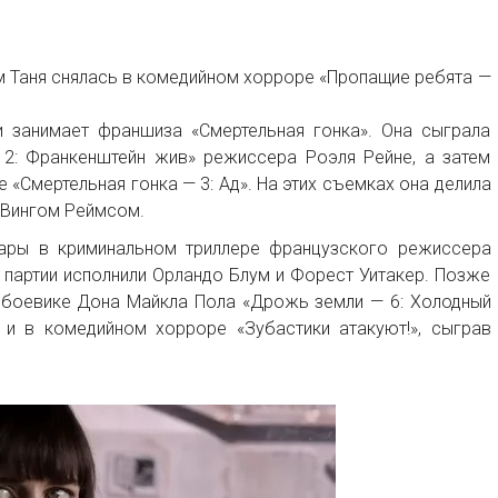
-м Таня снялась в комедийном хорроре «Пропащие ребята —
 занимает франшиза «Смертельная гонка». Она сыграла
 2: Франкенштейн жив» режиссера Роэля Рейне, а затем
 «Смертельная гонка — 3: Ад». На этих съемках она делила
 Вингом Реймсом.
Тары в криминальном триллере французского режиссера
 партии исполнили Орландо Блум и Форест Уитакер. Позже
 боевике Дона Майкла Пола «Дрожь земли — 6: Холодный
 и в комедийном хорроре «Зубастики атакуют!», сыграв