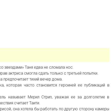
со звездами» Таня едва не сломала нос.
рав актриса смогла сдать только с третьей попытки.
 предпочитает тихий вечер дома.
а, которая часто становится героиней ее публикаций в
ль называет Мерил Стрип, уважая ее за долголетие в
ествия считает Таити.
трисой, она хотела бы работать по другую сторону камеры