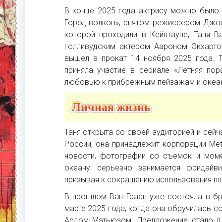
В конце 2025 года актрису можно было 
Город волков», снятом режиссером Джо
которой проходили в Кейптауне, Таня В
голливудским актером Аароном Экхарт
вышел в прокат 14 ноября 2025 года. 
приняла участие в сериале «Летняя пор
любовью к прибрежным пейзажам и океан
Личная жизнь
Таня открыта со своей аудиторией и сейч
России, она принадлежит корпорации Met
новости, фотографии со съемок и моме
океану: серьезно занимается фридайв
призывая к сокращению использования пл
В прошлом Ван Граан уже состояла в бр
марте 2025 года, когда она обручилась 
Ардом Мэтьюзом. Предложение стало дл