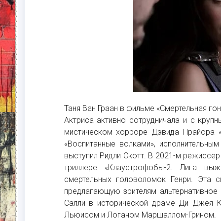
Таня Ван Граан в фильме «Смертельная гон
Актриса активно сотрудничала и с крупн
мистическом хорроре Дэвида Прайора «
«Воспитанные волками», исполнительны
выступил Ридли Скотт. В 2021-м режиссе
триллере «Клаустрофобы-2: Лига вы
смертельных головоломок Генри. Эта 
предлагающую зрителям альтернативное 
Салли в исторической драме Ди Джея К
Льюисом и Логаном Маршаллом-Грином.