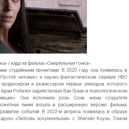
ка» / кадр из фильма «Смертельная гонка»
ыми студийными проектами. В 2020 году она появилась в
Пустой человек» и научно-фантастическом сериале HBO
м продюсером и режиссером первых эпизодов которого
р Адам Робител задействовал Ван Граан в психологическом
живших». Она исполнила роль Сони, жены создателя
сюжетная линия вошла в расширенную версию фильма,
развитие событий. В 2022-м актриса появилась в образе
арузо «Любовь искупительная» с Эбигейл Коуэн, Томом