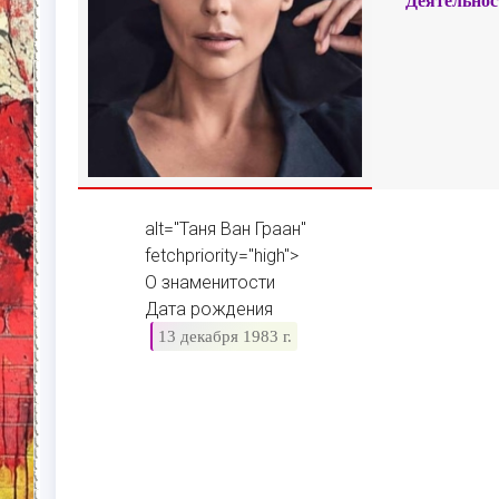
Деятельнос
alt="Таня Ван Граан"
fetchpriority="high">
О знаменитости
Дата рождения
13 декабря 1983 г.