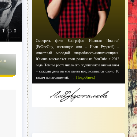
1
0
Смотреть фото Биография Ивангая Ивангай
(EeOneGuy, настоящее имя – Иван Рудской) –
известный молодой видеоблогер-«миллионщик».
Юноша выставляет свои ролики на YouTube с 2013
наш
года. Темпы роста числа его подписчиков впечатляют
– каждый день на его канал подписывается около 10
тысяч пользователей.
→ Подробнее:)