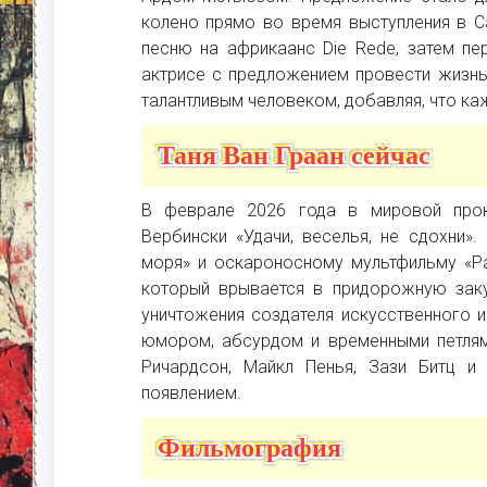
колено прямо во время выступления в C
песню на африкаанс Die Rede, затем пе
актрисе с предложением провести жизн
талантливым человеком, добавляя, что каж
Таня Ван Граан сейчас
В феврале 2026 года в мировой прок
Вербински «Удачи, веселья, не сдохни»
моря» и оскароносному мультфильму «Ра
который врывается в придорожную заку
уничтожения создателя искусственного и
юмором, абсурдом и временными петлями
Ричардсон, Майкл Пенья, Зази Битц и
появлением.
Фильмография