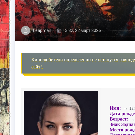
Leapman
13:32, 22 март 2026
Кинолюбители определенно не останутся равнод
сайт!.
Имя:
→ Tan
Дата рожде
Возраст:
→ 
Знак Зодиа
Место рожд