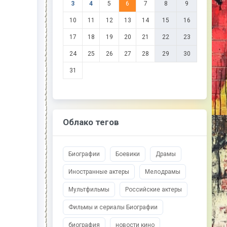
3
4
5
6
7
8
9
10
11
12
13
14
15
16
17
18
19
20
21
22
23
24
25
26
27
28
29
30
31
Облако тегов
Биографии
Боевики
Драмы
Иностранные актеры
Мелодрамы
Мультфильмы
Российские актеры
Фильмы и сериалы Биографии
биография
новости кино