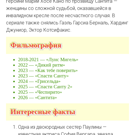
героини Марии Хосе Кано по прозвищу Сантита —
женщины со сложной судьбой, оказавшейся в
инвалидном кресле после несчастного случая. В
сериале также снялись Гаэль Гарсиа Берналь, Хардинг
Джуниор, Эктор Котсифакис.
Фильмография
2018-2021 — «Луис Мигель»
2022 — «Дикий ритм»
2023 — «Как тебе поверить»
2023 — «Спасти Санту»
2024 — «Грисельда»
2025 — «Спасти Санту 2»
2025 — «Чеспирито»
2026 — «Сантита»
Интересные факты
Одна из двоюродных сестер Паулины —
известная актриса София Вергара, звезда