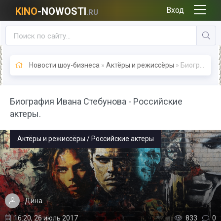
KINO
-NOWOSTI
Вход
.RU
Новости шоу-бизнеса
»
Актёры и режиссёры
» Биография Ивана Стебунова - Российские актеры.
Биография Ивана Стебунова - Российские
актеры.
Актёры и режиссёры / Российские актеры
Дина
16:20, 26 июль 2017
833
0