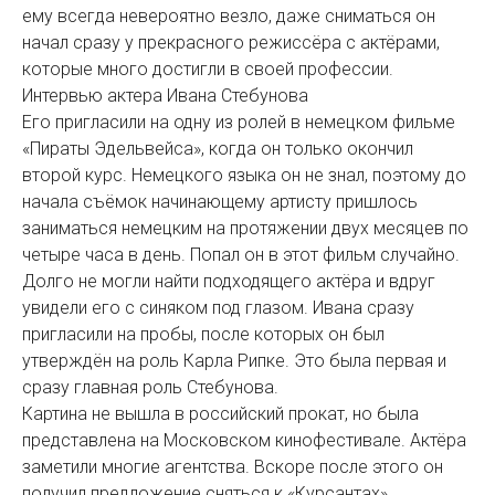
ему всегда невероятно везло, даже сниматься он
начал сразу у прекрасного режиссёра с актёрами,
которые много достигли в своей профессии.
Интервью актера Ивана Стебунова
Его пригласили на одну из ролей в немецком фильме
«Пираты Эдельвейса», когда он только окончил
второй курс. Немецкого языка он не знал, поэтому до
начала съёмок начинающему артисту пришлось
заниматься немецким на протяжении двух месяцев по
четыре часа в день. Попал он в этот фильм случайно.
Долго не могли найти подходящего актёра и вдруг
увидели его с синяком под глазом. Ивана сразу
пригласили на пробы, после которых он был
утверждён на роль Карла Рипке. Это была первая и
сразу главная роль Стебунова.
Картина не вышла в российский прокат, но была
представлена на Московском кинофестивале. Актёра
заметили многие агентства. Вскоре после этого он
получил предложение сняться к «Курсантах».