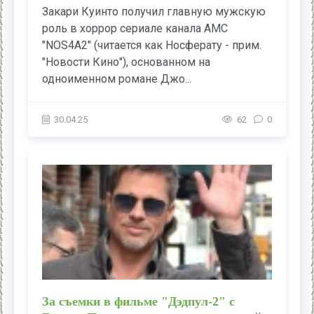
Закари Куинто получил главную мужскую
роль в хоррор сериале канала AMC
"NOS4A2" (читается как Носферату - прим.
"Новости Кино"), основанном на
одноименном романе Джо...
30.04.25
62
0
За съемки в фильме "Дэдпул-2" с