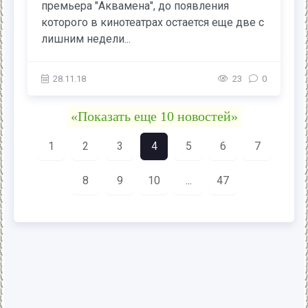
премьера "Аквамена", до появления
которого в кинотеатрах остается еще две с
лишним недели...
28.11.18
23
0
«Показать еще 10 новостей»
1
2
3
4
5
6
7
8
9
10
...
47