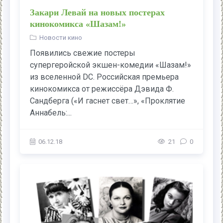
Закари Левай на новых постерах
кинокомикса «Шазам!»
Новости кино
Появились свежие постеры
супергеройской экшен-комедии «Шазам!»
из вселенной DC. Российская премьера
кинокомикса от режиссёра Дэвида Ф.
Сандберга («И гаснет свет…», «Проклятие
Аннабель:...
06.12.18
21
0