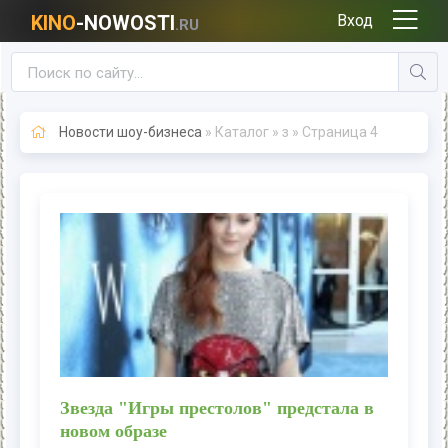
KINO
-NOWOSTI
Вход
.RU
Новости шоу-бизнеса
» Каталог » з » Страница 4
Звезда "Игры престолов" предстала в
новом образе