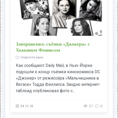
Завершились съёмки «Джокера» с
Хоакином Фениксом
Новости кино
Как сообщают Daily Mail, в Нью-Йорке
подошли к концу съёмки кинокомикса DC
«Джокер» от режиссёра «Мальчишника в
Вегасе» Тодда Филлипса. Заодно интернет-
таблоид опубликовал фото с...
04.12.18
27
0