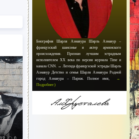
Биография Шарля Азнавура Шарль Азнавур –
французский шансонье и актер армянского
происхождения. Признан лучшим эстрадным
исполнителем XX века по версии журнала Time и
канала CNN. → Легенда французской эстрады Шарль
Азнавур Детство и семья Шарля Азнавура Родной
город Азнавура – Париж. Полное имя,
→
Подробнее:)
03
0