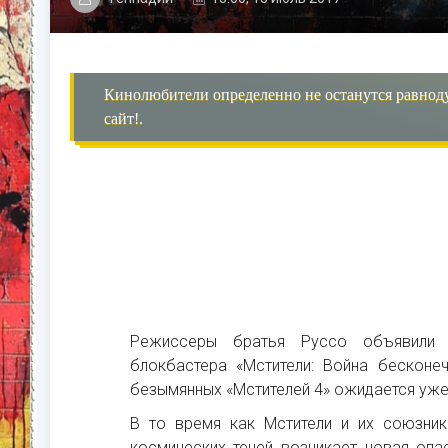
Кинолюбители определенно не останутся равнод
сайт!.
Режиссеры братья Руссо объявили
блокбастера «Мстители: Война бесконе
безымянных «Мстителей 4» ожидается уже 
В то время как Мстители и их союзник
космических теней возникает новая опа