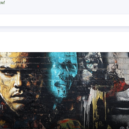
ам!
5