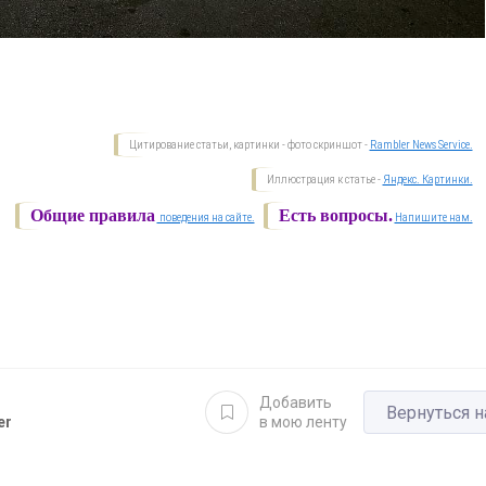
Цитирование статьи, картинки - фото скриншот -
Rambler News Service.
Иллюстрация к статье -
Яндекс. Картинки.
Общие правила
Есть вопросы.
поведения на сайте.
Напишите нам.
Добавить
Вернуться н
er
в мою ленту