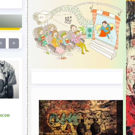
орта -
"Кинокомпания ММД"
представляет фильм ужасов
от продюсеров Стражи
та
Галактики, Заклятий и
дский