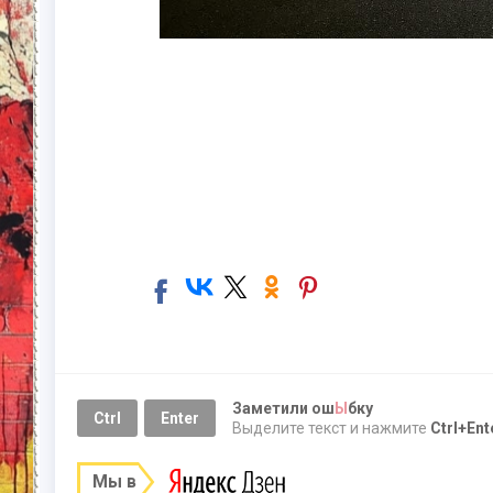
Заметили ош
Ы
бку
Ctrl
Enter
Выделите текст и нажмите
Ctrl+Ent
Мы в