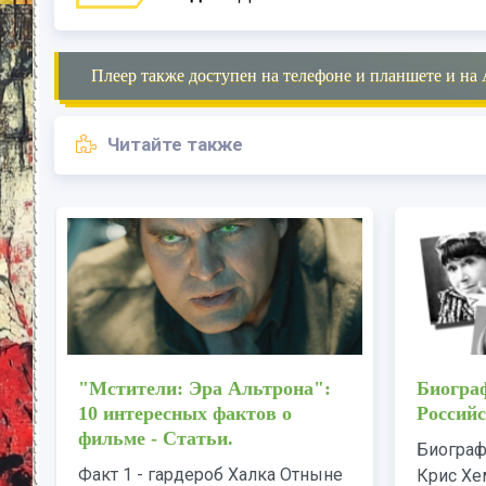
Плеер также доступен на телефоне и планшете и на 
Читайте также
В "Мстителях: Война
"Мстит
бесконечности" появится
10 инте
Гвинет Пэлтроу
фильме 
Каст "Мстителей: Война
Факт 1 