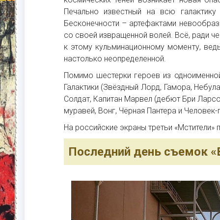
Печально известный на всю галактику
Бесконечности – артефактами невообраз
со своей извращенной волей. Всё, ради ч
к этому кульминационному моменту, вед
настолько неопределенной.
Помимо шестерки героев из одноименно
Галактики (Звёздный Лорд, Гамора, Небула,
Солдат, Капитан Марвел (дебют Бри Ларсо
муравей, Вонг, Чёрная Пантера и Человек-
На российские экраны третьи «Мстители» п
Последний день съемок «