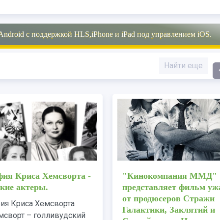
Android с поддержкой HLS,iPhone и iPad под управлением iOS.
Найти еще
ели: Эра Альтрона":
Биография Криса Хемсв
ресных фактов о
Российские актеры.
- Статьи.
Биография Криса Хемсвор
- гардероб Халка Отныне
Крис Хемсворт – голливу