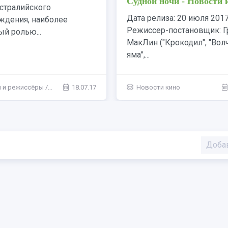
Роберт Брюс Бэннер,
актер австралийского
ающийся в ярости в
происхождения, наиболее
го монстра Халка, не...
известный ролью...
28.03.15
Актёры и режиссёры
/
Росси
Доба