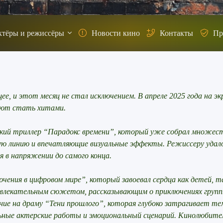
ктёры и режиссёры
Новости кино
Контакты
Пр
, и этот месяц не стал исключением. В апреле 2025 года на э
ают стать хитами.
ий триллер “Парадокс времени”, который уже собрал множес
ю линию и впечатляющие визуальные эффекты. Режиссеру удал
 в напряжении до самого конца.
ения в цифровом мире”, который завоевал сердца как детей, т
 увлекательным сюжетом, рассказывающим о приключениях групп
е на драму “Тени прошлого”, которая глубоко затрагивает те
льные актерские работы и эмоциональный сценарий. Кинолюбите