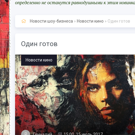
определенно не останутся равнодушными к этим новинк
Новости шоу-бизнеса
»
Новости кино
» Один готов
Один готов
Новости кино
Геннадий
15:00, 15 июль 2017