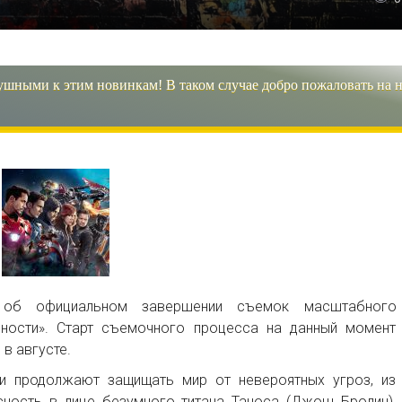
ушными к этим новинкам! В таком случае добро пожаловать на 
 об официальном завершении съемок масштабного
чности». Старт съемочного процесса на данный момент
в августе.
и продолжают защищать мир от невероятных угроз, из
сность в лице безумного титана Таноса (Джош Бролин).