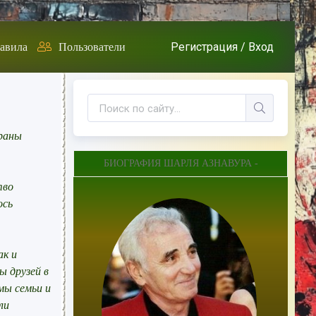
Регистрация /
Вход
авила
Пользователи
краны
БИОГРАФИЯ ШАРЛЯ АЗНАВУРА -
тво
ось
ак и
ы друзей в
мы семьи и
ли