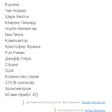
В ролях
Чак Норрис
Шири Уилсон
Кларенс Гильярд
Ноубл Уиллингэм
Ниа Пиплз
Композитор
Кристофер Франке
Рон Рамин
Джефф Стёрз
Страна
США
Количество серий
270 (8 сезонов)
Хронометраж
60 мин (прибл. 42)
Цитирование статьи, картинки - фото скриншот -
Rambler News Service.
Иллюстрация к статье -
Яндекс. Картинки.