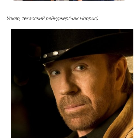
Уокер, техасский рейнджер(Чак Норрис)