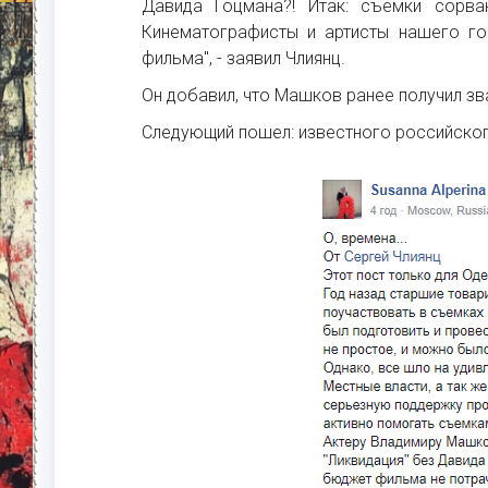
Давида Гоцмана?! Итак: съемки сорв
Кинематографисты и артисты нашего г
фильма", - заявил Члиянц.
Он добавил, что Машков ранее получил з
Следующий пошел: известного российского