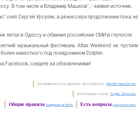
ссу. В том числе и Владимир Машков", - заявил источник.
ю" снял Сергей Урсуляк, а режиссера продолжения пока не
е летал в Одессу и обвинил российские СМИ в глупости.
 летний музыкальный фестиваль Atlas Weekend не пустили
более известного под псевдонимом Dolphin.
на Facebook, следите за обновлениями!
Цитирование статьи, картинки - фото скриншот -
Rambler News Service.
Иллюстрация к статье -
Яндекс. Картинки.
Общие правила
Есть вопросы.
поведения на сайте.
Напишите нам.