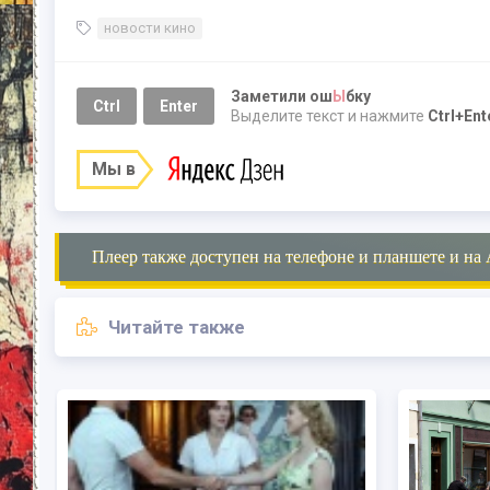
новости кино
Заметили ош
Ы
бку
Ctrl
Enter
Выделите текст и нажмите
Ctrl+Ent
Мы в
Плеер также доступен на телефоне и планшете и на 
Читайте также