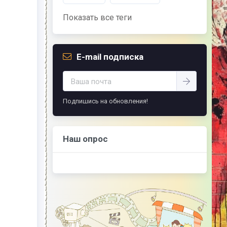
советом, это пропустить его мимо ушей. Он
никогда не бывает полезен никому, кроме
Показать все теги
того, кто его дал.
-- Люблю давать советы и очень не люблю,
когда их дают мне.
E-mail подписка
Подпишись на обновления!
Наш опрос