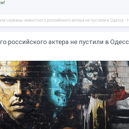
ам!
а сорваны: известного российского актера не пустили в Одессу - Новост
о российского актера не пустили в Одессу