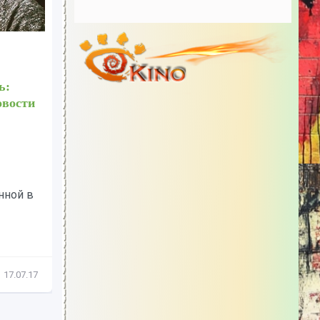
ильма
"Разукрашенный" сын
запрещенной в Украине
актрисы шокировал сеть:
омпания
опубликованы фото - Новости
кино.
вого
Пользователи соцсетей
а
удивляются
гипертрофированному
увлечению сына запрещенной в
Украине актрисы Елены
Яковлевой...
17.07.17
Новости кино
17.07.17