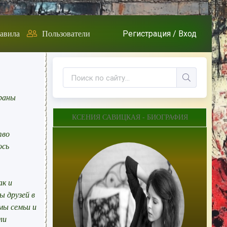
Регистрация /
Вход
авила
Пользователи
краны
КСЕНИЯ САВИЦКАЯ - БИОГРАФИЯ
тво
ось
ак и
ы друзей в
мы семьи и
ли