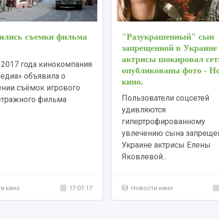
 кадры фильма с Кейт
Завершились съемки ф
 и Джастином
«Т-34»
лэйком
17 июля 2017 года кинок
ый американский певец
«Марс Медиа» объявила о
 Тимберлэйк и
завершении съёмок игро
кая актриса Кейт Уинслет
полнометражного фильм
ся в новом фильме
«Т-34»...
ена...
и кино
13.07.17
Новости кино