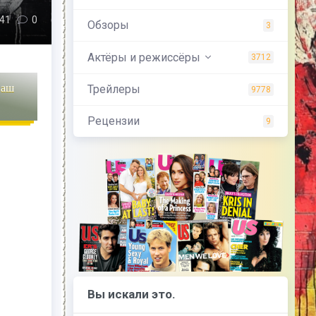
41
0
Обзоры
3
Актёры и режиссёры
3712
наш
Трейлеры
9778
Рецензии
9
Вы искали это.