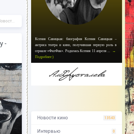
и кино.
Ксения Савицкая: биография Ксения Савицкая –
 -
актриса театра и кино, получившая первую роль в
сериале «ФилФак». Родилась Ксения 11 апреля ...
→
Подробнее:)
Новости кино
13543
Интервью
0