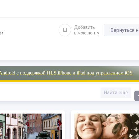
Добавить
Вернуться н
er
в мою ленту
Android с поддержкой HLS,iPhone и iPad под управлением iOS.
Найти еще