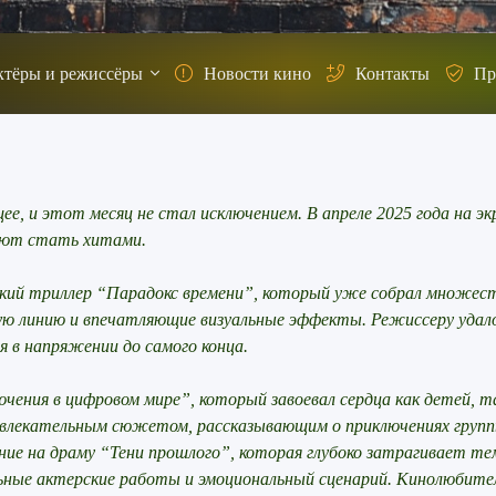
ктёры и режиссёры
Новости кино
Контакты
Пр
, и этот месяц не стал исключением. В апреле 2025 года на э
ают стать хитами.
ий триллер “Парадокс времени”, который уже собрал множес
ю линию и впечатляющие визуальные эффекты. Режиссеру удал
 в напряжении до самого конца.
ения в цифровом мире”, который завоевал сердца как детей, т
 увлекательным сюжетом, рассказывающим о приключениях групп
е на драму “Тени прошлого”, которая глубоко затрагивает те
льные актерские работы и эмоциональный сценарий. Кинолюбите