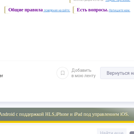
Общие правила
Есть вопросы.
поведения на сайте.
Напишите нам.
Добавить
Вернуться н
er
в мою ленту
Android с поддержкой HLS,iPhone и iPad под управлением iOS.
Найти еще