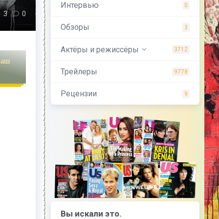
Интервью
0
3
0
Обзоры
3
Актёры и режиссёры
3712
наш
Трейлеры
9778
Рецензии
9
Вы искали это.