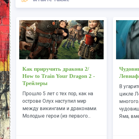
и
Драконы: Всадники Олуха -
Как при
Трейлеры
How to 
Трейле
f
Продолжение приключений
Прошло 5
Иккинга и его дракона
острове
Беззубика на острове Олух
между в
вместе с группой драконьих
Молодые 
тренеров, каждый из...