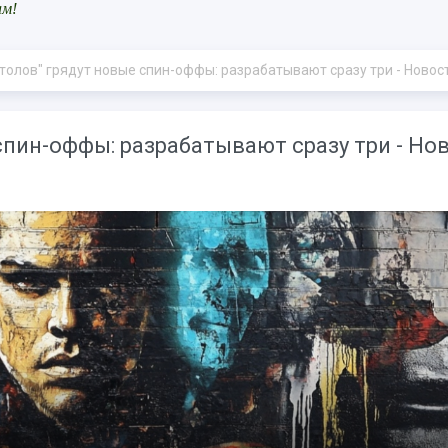
ам!
столов" грядут новые спин-оффы: разрабатывают сразу три - Новос
спин-оффы: разрабатывают сразу три - Но