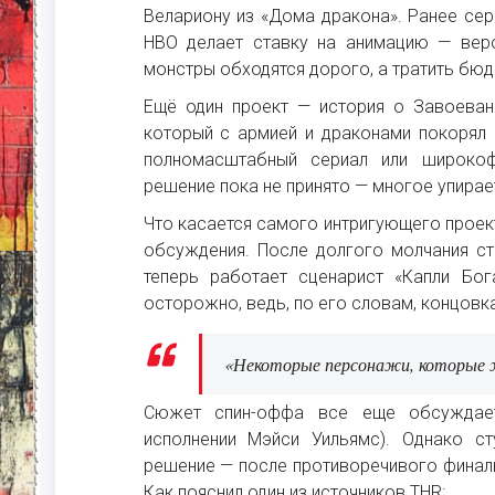
Велариону из «Дома дракона». Ранее сер
HBO делает ставку на анимацию — веро
монстры обходятся дорого, а тратить бюд
Ещё один проект — история о Завоеван
который с армией и драконами покорял 
полномасштабный сериал или широко
решение пока не принято — многое упирае
Что касается самого интригующего проек
обсуждения. После долгого молчания ст
теперь работает сценарист «Капли Бо
осторожно, ведь, по его словам, концовка
«Некоторые персонажи, которые ж
Сюжет спин-оффа все еще обсуждает
исполнении Мэйси Уильямс). Однако с
решение — после противоречивого финаль
Как пояснил один из источников THR: