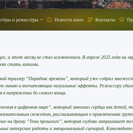
ктёры и режиссёры
Новости кино
Контакты
Пр
, и этот месяц не стал исключением. В апреле 2025 года на э
ают стать хитами.
ий триллер “Парадокс времени”, который уже собрал множес
ю линию и впечатляющие визуальные эффекты. Режиссеру удал
 в напряжении до самого конца.
ения в цифровом мире”, который завоевал сердца как детей, т
 увлекательным сюжетом, рассказывающим о приключениях групп
е на драму “Тени прошлого”, которая глубоко затрагивает те
льные актерские работы и эмоциональный сценарий. Кинолюбите