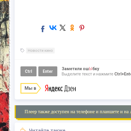
Новости кино
Заметили ош
Ы
бку
Ctrl
Enter
Выделите текст и нажмите
Ctrl+Ent
Мы в
Плеер также доступен на телефоне и планшете и на 
Читайте также