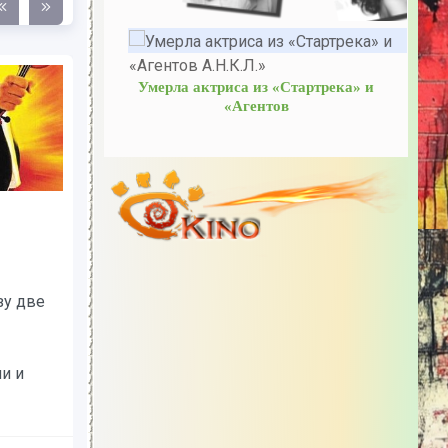
Умерла актриса из «Стартрека» и
«Агентов
мей-
Близнецы-драконы«Два
Джеки Чана лучше, чем
один!» - Трейлеры
ском
Джеки Чан исполняет сразу две
 —
роли — двух абсолютно
одинаковых близнецов,
оря
разлученных при рождении и
оказавшихся в...