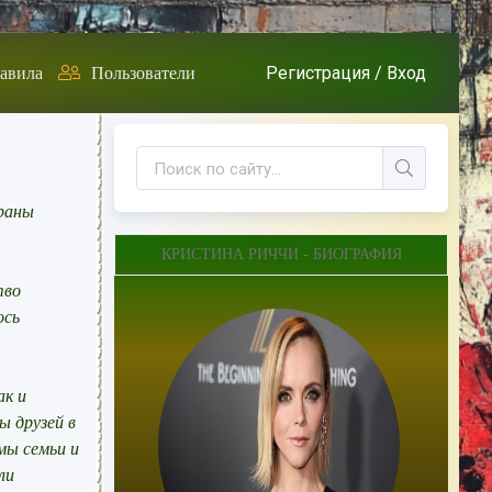
Регистрация /
Вход
авила
Пользователи
краны
КРИСТИНА РИЧЧИ - БИОГРАФИЯ
тво
ось
ак и
ы друзей в
мы семьи и
ли