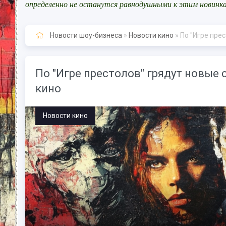
определенно не останутся равнодушными к этим новинк
Новости шоу-бизнеса
»
Новости кино
» По "Игре пре
По "Игре престолов" грядут новые 
кино
Новости кино