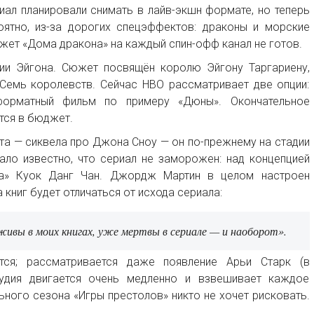
иал планировали снимать в лайв-экшн формате, но теперь
ятно, из-за дорогих спецэффектов: драконы и морские
жет «Дома дракона» на каждый спин-офф канал не готов.
ии Эйгона. Сюжет посвящён королю Эйгону Таргариену,
Семь королевств. Сейчас HBO рассматривает две опции:
форматный фильм по примеру «Дюны». Окончательное
тся в бюджет.
та — сиквела про Джона Сноу — он по-прежнему на стадии
ало известно, что сериал не заморожен: над концепцией
га» Куок Данг Чан. Джордж Мартин в целом настроен
 книг будет отличаться от исхода сериала:
ивы в моих книгах, уже мертвы в сериале — и наоборот».
ся; рассматривается даже появление Арьи Старк (в
тудия двигается очень медленно и взвешивает каждое
ного сезона «Игры престолов» никто не хочет рисковать.