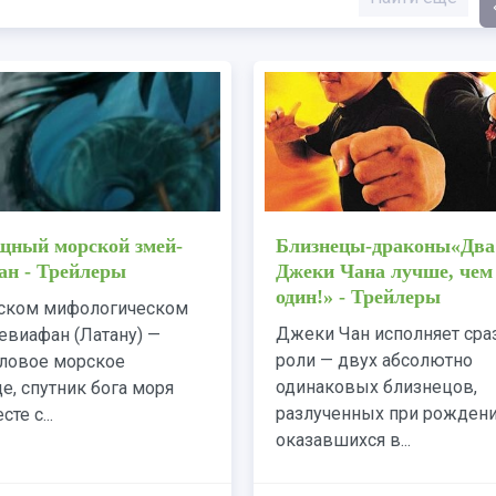
ручить дракона 2/
Чудовищный морской з
Train Your Dragon 2 -
Левиафан - Трейлеры
ры
В угаритском мифологиче
 лет с тех пор, как на
цикле Левиафан (Латану)
 Олух наступил мир
многоголовое морское
икингами и драконами.
чудовище, спутник бога м
герои (из первого...
Яма, вместе с...