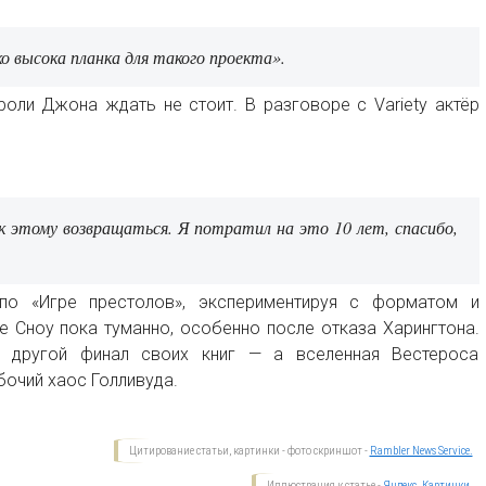
о высока планка для такого проекта».
оли Джона ждать не стоит. В разговоре с Variety актёр
к этому возвращаться. Я потратил на это 10 лет, спасибо,
по «Игре престолов», экспериментируя с форматом и
 Сноу пока туманно, особенно после отказа Харингтона.
 другой финал своих книг — а вселенная Вестероса
бочий хаос Голливуда.
Цитирование статьи, картинки - фото скриншот -
Rambler News Service.
Иллюстрация к статье -
Яндекс. Картинки.