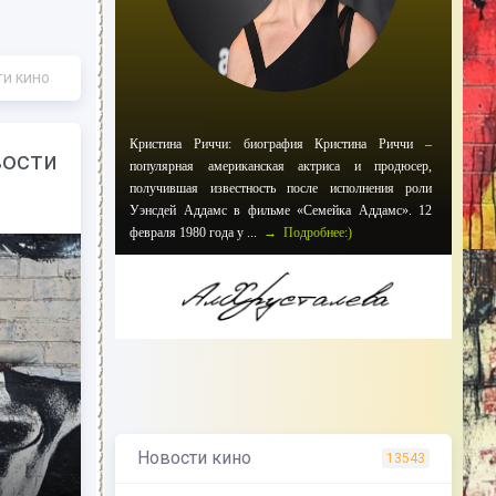
ти кино
Кристина Риччи: биография Кристина Риччи –
вости
популярная американская актриса и продюсер,
получившая известность после исполнения роли
Уэнсдей Аддамс в фильме «Семейка Аддамс». 12
февраля 1980 года у ...
→ Подробнее:)
Новости кино
13543