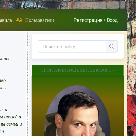
Регистрация /
Вход
авила
Пользователи
краны
БИОГРАФИЯ ВАСИЛИЯ ЛАНОВОГО -
тво
ось
ак и
ы друзей в
мы семьи и
ли