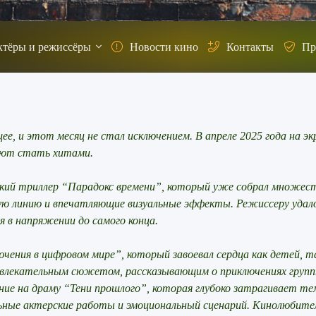
ктёры и режиссёры
Новости кино
Контакты
Пр
, и этот месяц не стал исключением. В апреле 2025 года на э
ают стать хитами.
ий триллер “Парадокс времени”, который уже собрал множес
ю линию и впечатляющие визуальные эффекты. Режиссеру удал
 в напряжении до самого конца.
ения в цифровом мире”, который завоевал сердца как детей, т
 увлекательным сюжетом, рассказывающим о приключениях групп
е на драму “Тени прошлого”, которая глубоко затрагивает те
льные актерские работы и эмоциональный сценарий. Кинолюбите