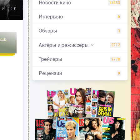
Новости кино
13553
5
0
Интервью
0
Обзоры
3
наш
Актёры и режиссёры
3712
Трейлеры
9778
Рецензии
9