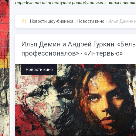
определенно не останутся равнодушными к этим новинк
Новости шоу-бизнеса
»
Новости кино
» Илья Демин и Ан
Илья Демин и Андрей Гуркин: «Бе
профессионалов» - «Интервью»
Новости кино