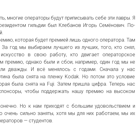
ь, многие операторы будут приписывать себе эти лавры. Я
президентом гильдии был Клебанов Игорь Семёнович. По-
й.
емию, которая будет премией лишь одного оператора. Там
За год мы выбираем лучшего из лучших, того, кто снял,
 искусство в свою работу, кто двигает операторское
 премию, однако были и сбои, например, один год мы не
ели дважды. И всё менялось с годами. Сначала у нас
тина была снята на пленку Kodak. Но потом это условие
орая была снята на Fuji. Затем пришла цифра. Теперь нас
 спонсоры, чтобы поддержать нашу премию на высоком
онечно. Но к нам приходят с большим удовольствием и
о очень сильно заняты, хотя мы для них работаем, мы их
ператоров — студентов.