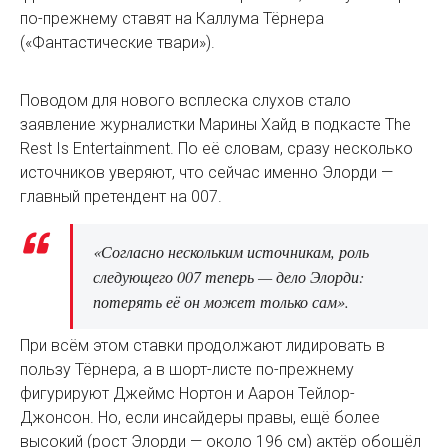
по-прежнему ставят на Каллума Тёрнера
(«Фантастические твари»).
Поводом для нового всплеска слухов стало
заявление журналистки Марины Хайд в подкасте The
Rest Is Entertainment. По её словам, сразу несколько
источников уверяют, что сейчас именно Элорди —
главный претендент на 007.
«Согласно нескольким источникам, роль
следующего 007 теперь — дело Элорди:
потерять её он может только сам».
При всём этом ставки продолжают лидировать в
пользу Тёрнера, а в шорт-листе по-прежнему
фигурируют Джеймс Нортон и Аарон Тейлор-
Джонсон. Но, если инсайдеры правы, ещё более
высокий (рост Элорди — около 196 см) актёр обошёл