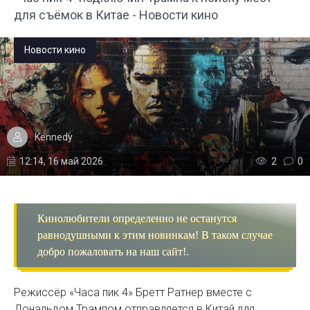
для съёмок в Китае - Новости кино
Новости кино
Kennedy
12:14, 16 май 2026
2
0
Кинолюбители определенно не останутся
равнодушными к этим новинкам! В таком случае
добро пожаловать на наш сайт!.
Режиссёр «Часа пик 4» Бретт Ратнер вместе с
Дональдом Трампом отправляется в Китай для