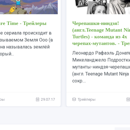
фия Джейка
Adventure Time - Трейл
нхола - Режиссеры.
Действие сериала происх
ь фото Биография
мире, называемом Земля 
 Джилленхола Джейк
начале она называлась з
хол, звезда фильмов
Вуу), который...
арко», «Горбатая гора»,
...
 и режиссёры
/
Режиссеры
10.08.17
Трейлеры