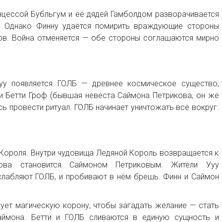
нцессой Бубльгум и её дядей Гамболдом разворачивается
й. Однако Финну удаётся помирить враждующие стороны
ов. Война отменяется — обе стороны соглашаются мирно
уу появляется ГОЛБ — древнее космическое существо,
и Бетти Гроф (бывшая невеста Саймона Петрикова, он же
ь провести ритуал. ГОЛБ начинает уничтожать всё вокруг.
 Короля. Внутри чудовища Ледяной Король возвращается к
ова становится Саймоном Петриковым. Жители Ууу
слабляют ГОЛБ, и пробивают в нём брешь. Финн и Саймон
ьзует магическую корону, чтобы загадать желание — стать
аймона. Бетти и ГОЛБ сливаются в единую сущность и