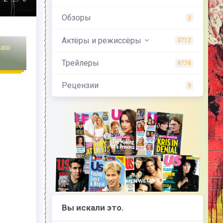
Обзоры
3
Актёры и режиссёры
3712
наш
Трейлеры
9778
Рецензии
9
Вы искали это.