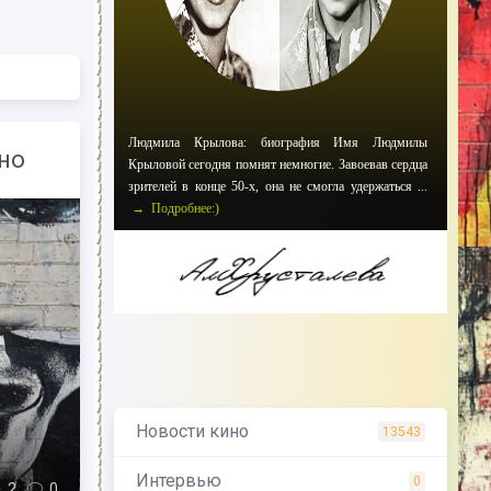
Людмила Крылова: биография Имя Людмилы
но
Крыловой сегодня помнят немногие. Завоевав сердца
зрителей в конце 50-х, она не смогла удержаться ...
→ Подробнее:)
Новости кино
13543
Интервью
0
2
0