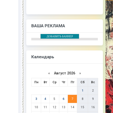
ВАША РЕКЛАМА
ДОБАВИТЬ БАННЕР
Календарь
«
Август 2026
»
Пн
Вт
Ср
Чт
Пт
Сб
Вс
1
2
3
4
5
6
7
8
9
10
11
12
13
14
15
16