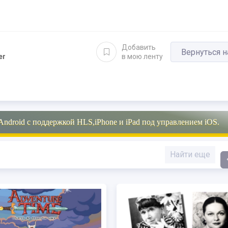
Добавить
Вернуться н
er
в мою ленту
Android с поддержкой HLS,iPhone и iPad под управлением iOS.
Найти еще