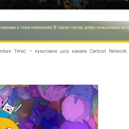
ушными к этим новинкам! В таком случае добро пожаловать на 
enture Time) — культовое шоу канала Cartoon Network,