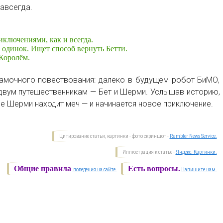
навсегда.
лючениями, как и всегда.
 одинок. Ищет способ вернуть Бетти.
Королём.
рамочного повествования: далеко в будущем робот БиМО,
двум путешественникам — Бет и Шерми. Услышав историю,
де Шерми находит меч — и начинается новое приключение.
Цитирование статьи, картинки - фото скриншот -
Rambler News Service.
Иллюстрация к статье -
Яндекс. Картинки.
Общие правила
Есть вопросы.
поведения на сайте.
Напишите нам.