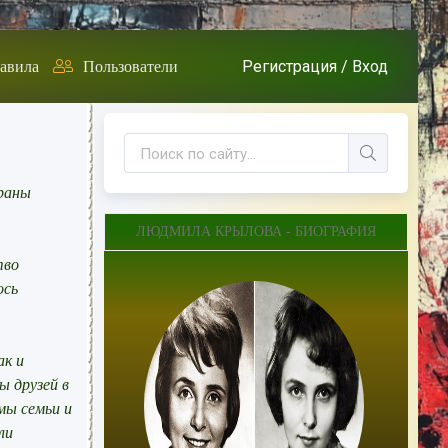
Регистрация /
Вход
авила
Пользователи
краны
ЛЮДМИЛА КРЫЛОВА - БИОГРАФИЯ
тво
ось
ак и
ы друзей в
мы семьи и
ли