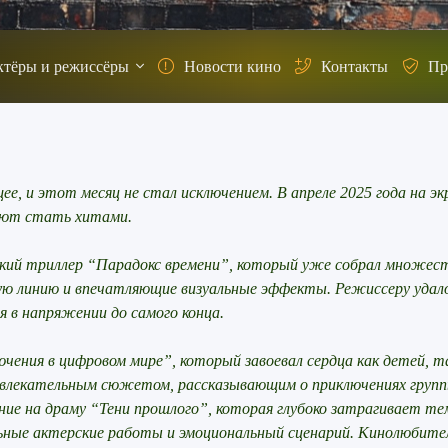
ктёры и режиссёры
Новости кино
Контакты
Пр
, и этот месяц не стал исключением. В апреле 2025 года на э
ают стать хитами.
ий триллер “Парадокс времени”, который уже собрал множес
ю линию и впечатляющие визуальные эффекты. Режиссеру удал
 в напряжении до самого конца.
ения в цифровом мире”, который завоевал сердца как детей, т
 увлекательным сюжетом, рассказывающим о приключениях групп
е на драму “Тени прошлого”, которая глубоко затрагивает те
льные актерские работы и эмоциональный сценарий. Кинолюбите