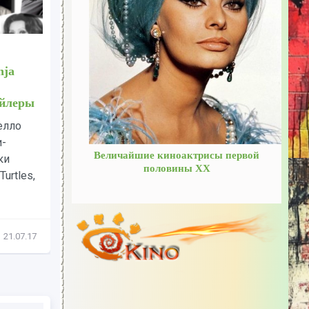
еры
Черепашки-ниндзя!
(англ.Teenage Mutant Ninja
одит в
Turtles) - команда из 4х
Ооо (в
черепах-мутантов. - Трейлеры
емлёй
Леонардо Рафаэль Донателло
Микеланджело Подростки-
Величайшие киноактрисы первой
мутанты-ниндзя-черепашки
половины ХХ
(англ. Teenage Mutant Ninja Turtles,
сокр....
29.07.17
Трейлеры
21.07.17