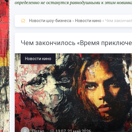
определенно не останутся равнодушными к этим новинк
Новости шоу-бизнеса
»
Новости кино
» Чем закончил
Чем закончилось «Время приключен
Новости кино
Потап
13:07, 21 май 2026