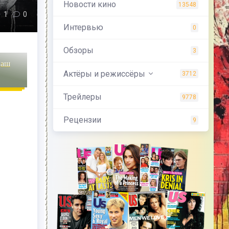
Новости кино
13548
1
0
Интервью
0
Обзоры
3
наш
Актёры и режиссёры
3712
Трейлеры
9778
Рецензии
9