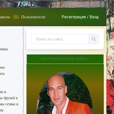
Регистрация /
Вход
авила
Пользователи
краны
БИОГРАФИЯ БИЛЛИ ЗЕЙНА -
тво
ось
ак и
ы друзей в
мы семьи и
ли