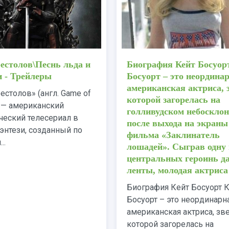
естолов\Песнь льда и
Биография Кейт Босуор
 - Трейлеры
Босуорт – это неордина
американская актриса, 
естолов» (англ. Game of
которой загорелась на
) — американский
голливудском небосклон
ческий телесериал в
после выхода на экраны
энтези, созданный по
фильма «Заклинатель
..
лошадей». Сыграв одну 
центральных героинь д
ленты, молодая актриса
Биография Кейт Босуорт 
Босуорт – это неординарн
американская актриса, зв
которой загорелась на