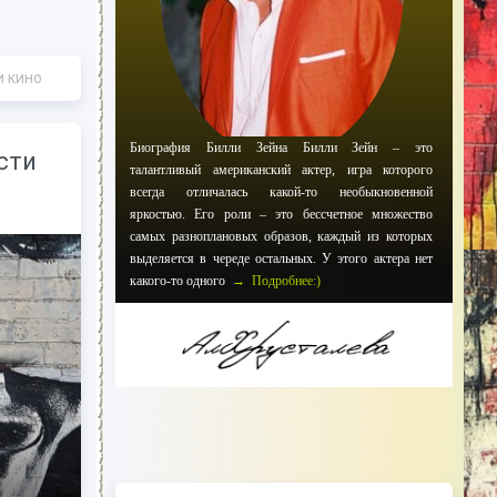
и кино
Биография Билли Зейна Билли Зейн – это
сти
талантливый американский актер, игра которого
всегда отличалась какой-то необыкновенной
яркостью. Его роли – это бессчетное множество
самых разноплановых образов, каждый из которых
выделяется в череде остальных. У этого актера нет
какого-то одного
→ Подробнее:)