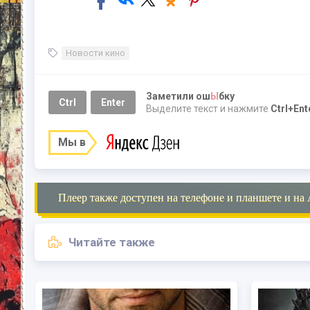
Новости кино
Заметили ош
Ы
бку
Ctrl
Enter
Выделите текст и нажмите
Ctrl+Ent
Мы в
Плеер также доступен на телефоне и планшете и на 
Читайте также