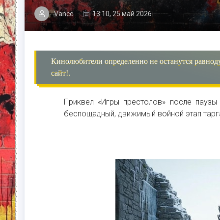
Vance
13:10, 25 май 2026
Кинолюбители определенно не останутся равнод
сайт!.
Приквел «Игры престолов» после пауз
беспощадный, движимый войной этап тар