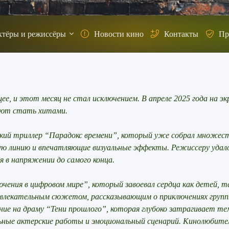
ктёры и режиссёры
Новости кино
Контакты
Пр
, и этот месяц не стал исключением. В апреле 2025 года на э
ают стать хитами.
ий триллер “Парадокс времени”, который уже собрал множес
ю линию и впечатляющие визуальные эффекты. Режиссеру удал
 в напряжении до самого конца.
ения в цифровом мире”, который завоевал сердца как детей, т
 увлекательным сюжетом, рассказывающим о приключениях групп
е на драму “Тени прошлого”, которая глубоко затрагивает те
льные актерские работы и эмоциональный сценарий. Кинолюбите