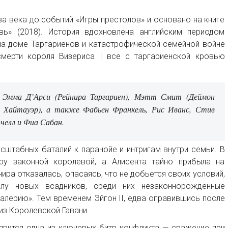
ва века до событий «Игры престолов» и основано на книге
ь» (2018). История вдохновлена английским периодом
на доме Таргариенов и катастрофической семейной войне
мерти короля Визериса I все с таргариенской кровью
 Эмма Д’Арси (Рейнира Таргариен), Мэтт Смит (Деймон
та Хайтауэр), а также Фабьен Франкель, Рис Иванс, Стив
челл и Фиа Сабан.
сштабных баталий к паранойе и интригам внутри семьи. В
ру законной королевой, а Алисента тайно прибыла на
ира отказалась, опасаясь, что не добьется своих условий,
елу новых всадников, среди них незаконнорождённые
алерию». Тем временем Эйгон II, едва оправившись после
из Королевской Гавани.
появится одна из ключевых битв конфликта — сражение при