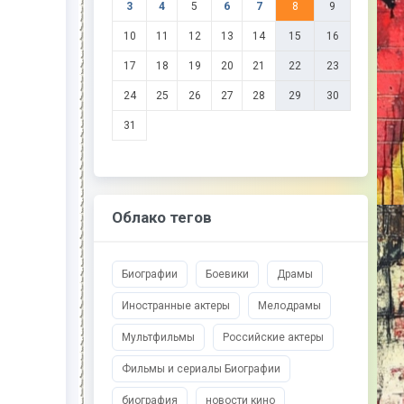
3
4
5
6
7
8
9
10
11
12
13
14
15
16
17
18
19
20
21
22
23
24
25
26
27
28
29
30
31
Облако тегов
Биографии
Боевики
Драмы
Иностранные актеры
Мелодрамы
Мультфильмы
Российские актеры
Фильмы и сериалы Биографии
биография
новости кино