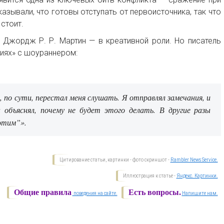
казывали, что готовы отступать от первоисточника, так что
стоит.
а Джордж Р. Р. Мартин — в креативной роли. Но писатель
иях» с шоураннером:
, по сути, перестал меня слушать. Я отправлял замечания, и
н объяснял, почему не будет этого делать. В другие разы
 этим”».
Цитирование статьи, картинки - фото скриншот -
Rambler News Service.
Иллюстрация к статье -
Яндекс. Картинки.
Общие правила
Есть вопросы.
поведения на сайте.
Напишите нам.