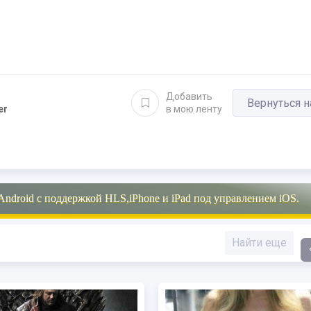
Добавить
Вернуться н
er
в мою ленту
Android с поддержкой HLS,iPhone и iPad под управлением iOS.
Найти еще