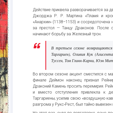
Действие приквела разворачивается за д
Джорджа Р. Р. Мартина «Пламя и кров
«Анархии» (1138–1153) и сосредоточена 
за престол — Танцу Драконов. После с
начинают борьбу за Железный трон.
В третьем сезоне возвращаются
Таргариен), Оливия Кук (Алисен
Туссен, Том Глинн-Карни, Юэн Мит
Во втором сезоне акцент сместился с ма
финале Деймон наконец признал Рейни
Драконий Камень просить перемирия. Рейн
и вместо отступления привлекла к д
Таргариены, усилив свою «воздушную кав
разгрома у Рукс‑Рест, был тайно вывезен 
На этот раз, судя по подготовке, рано 