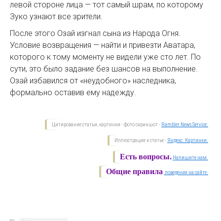
левой стороне лица — тот самый шрам, по которому
Зуко узнают все зрители.
После этого Озай изгнал сына из Народа Огня.
Условие возвращения — найти и привезти Аватара,
которого к тому моменту не видели уже сто лет. По
сути, это было задание без шансов на выполнение.
Озай избавился от «неудобного» наследника,
формально оставив ему надежду.
Цитирование статьи, картинки - фото скриншот -
Rambler News Service.
Иллюстрация к статье -
Яндекс. Картинки.
Есть вопросы.
Напишите нам.
Общие правила
поведения на сайте.