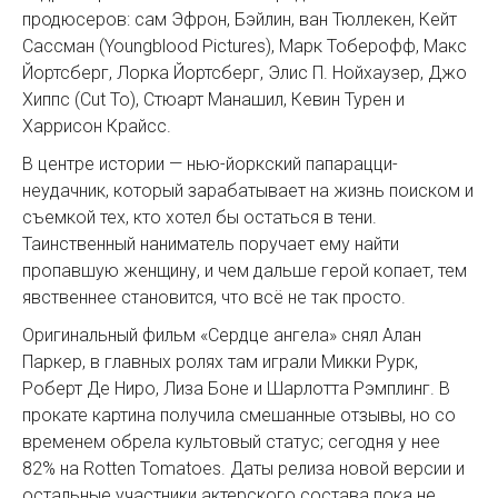
продюсеров: сам Эфрон, Бэйлин, ван Тюллекен, Кейт
Сассман (Youngblood Pictures), Марк Тоберофф, Макс
Йортсберг, Лорка Йортсберг, Элис П. Нойхаузер, Джо
Хиппс (Cut To), Стюарт Манашил, Кевин Турен и
Харрисон Крайсс.
В центре истории — нью-йоркский папарацци-
неудачник, который зарабатывает на жизнь поиском и
съемкой тех, кто хотел бы остаться в тени.
Таинственный наниматель поручает ему найти
пропавшую женщину, и чем дальше герой копает, тем
явственнее становится, что всё не так просто.
Оригинальный фильм «Сердце ангела» снял Алан
Паркер, в главных ролях там играли Микки Рурк,
Роберт Де Ниро, Лиза Боне и Шарлотта Рэмплинг. В
прокате картина получила смешанные отзывы, но со
временем обрела культовый статус; сегодня у нее
82% на Rotten Tomatoes. Даты релиза новой версии и
остальные участники актерского состава пока не