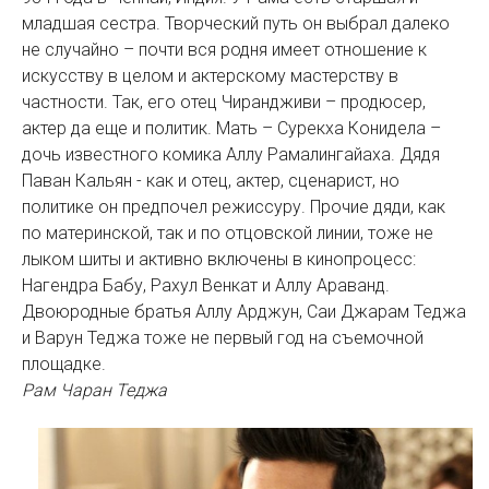
младшая сестра. Творческий путь он выбрал далеко
не случайно – почти вся родня имеет отношение к
искусству в целом и актерскому мастерству в
частности. Так, его отец Чирандживи – продюсер,
актер да еще и политик. Мать – Сурекха Конидела –
дочь известного комика Аллу Рамалингайаха. Дядя
Паван Кальян - как и отец, актер, сценарист, но
политике он предпочел режиссуру. Прочие дяди, как
по материнской, так и по отцовской линии, тоже не
лыком шиты и активно включены в кинопроцесс:
Нагендра Бабу, Рахул Венкат и Аллу Араванд.
Двоюродные братья Аллу Арджун, Саи Джарам Теджа
и Варун Теджа тоже не первый год на съемочной
площадке.
Рам Чаран Теджа