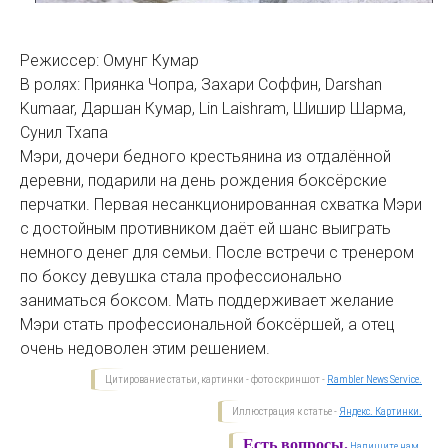
Режиссер: Омунг Кумар
В ролях: Приянка Чопра, Захари Соффин, Darshan
Kumaar, Даршан Кумар, Lin Laishram, Шишир Шарма,
Сунил Тхапа
Мэри, дочери бедного крестьянина из отдалённой
деревни, подарили на день рождения боксёрские
перчатки. Первая несанкционированная схватка Мэри
с достойным противником даёт ей шанс выиграть
немного денег для семьи. После встречи с тренером
по боксу девушка стала профессионально
заниматься боксом. Мать поддерживает желание
Мэри стать профессиональной боксёршей, а отец
очень недоволен этим решением.
Цитирование статьи, картинки - фото скриншот -
Rambler News Service.
Иллюстрация к статье -
Яндекс. Картинки.
Есть вопросы.
Напишите нам.