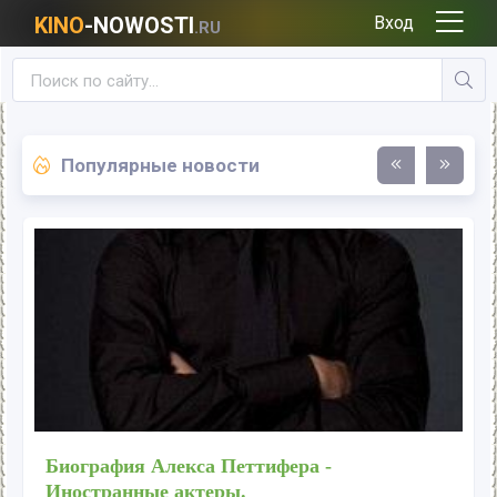
KINO
-NOWOSTI
Вход
.RU
Популярные новости
Биография Алекса Петтифера -
Иностранные актеры.