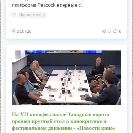
платформа Peacock впервые с...
Новости кино
25.07.26
0
0
На VII кинофестивале Западные ворота
прошел круглый стол о кинокритике и
фестивальном движении - «Новости кино»