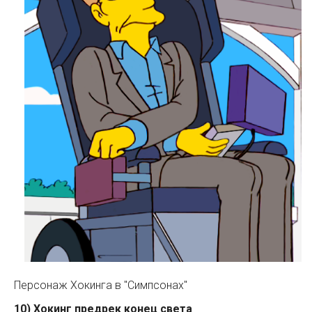
Персонаж Хокинга в "Симпсонах"
10) Хокинг предрек конец света