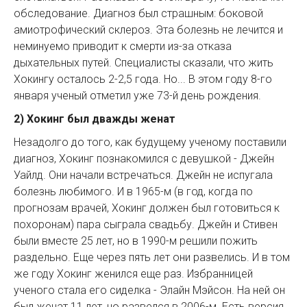
обследование. Диагноз был страшным: боковой
амиотрофический склероз. Эта болезнь не лечится и
неминуемо приводит к смерти из-за отказа
дыхательных путей. Специалисты сказали, что жить
Хокингу осталось 2-2,5 года. Но... В этом году 8-го
января ученый отметил уже 73-й день рождения.
2) Хокинг был дважды женат
Незадолго до того, как будущему ученому поставили
диагноз, Хокинг познакомился с девушкой - Джейн
Уайлд. Они начали встречаться. Джейн не испугала
болезнь любимого. И в 1965-м (в год, когда по
прогнозам врачей, Хокинг должен был готовиться к
похоронам) пара сыграла свадьбу. Джейн и Стивен
были вместе 25 лет, но в 1990-м решили пожить
раздельно. Еще через пять лет они развелись. И в том
же году Хокинг женился еще раз. Избранницей
ученого стала его сиделка - Элайн Мэйсон. На ней он
был женат 11 лет, но развелся в 2006-м. Есть версия,