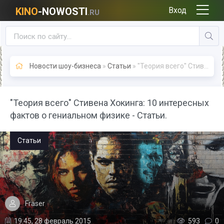
KINO
-NOWOSTI
Вход
.RU
Новости шоу-бизнеса
»
Статьи
» "Теория всего" Стивена Хокинга: 10 интересных фактов о гениальном физике - Статьи.
"Теория всего" Стивена Хокинга: 10 интересных
фактов о гениальном физике - Статьи.
Статьи
Fraser
19:45, 28 февраль 2015
593
0