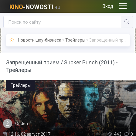
KINO
-NOWOSTI
Вход
.RU
Новости шоу-бизнеса
»
Трейлеры
» Запрещенный прием / Sucker Punch (2011) - Трейлеры
Запрещенный прием / Sucker Punch (2011) -
Трейлеры
Трейлеры
Ogden
12:16, 02 август 2017
443
0