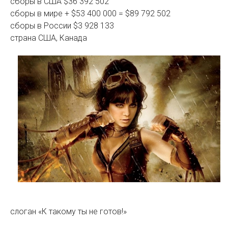
сборы в США $36 392 502
сборы в мире + $53 400 000 = $89 792 502
сборы в России $3 928 133
страна США, Канада
слоган «К такому ты не готов!»