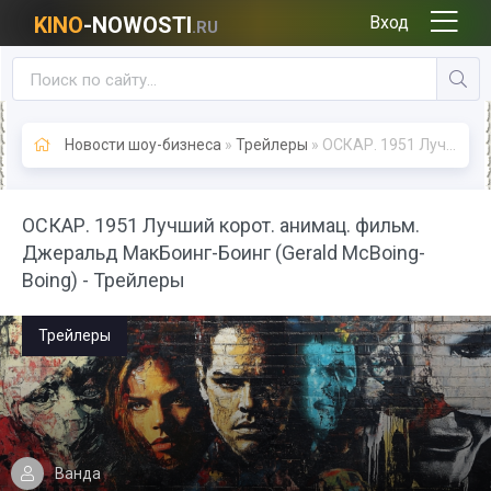
KINO
-NOWOSTI
Вход
.RU
Новости шоу-бизнеса
»
Трейлеры
» ОСКАР. 1951 Лучший корот. анимац. фильм. Джеральд МакБоинг-Боинг (Gerald McBoing-Boing) - Трейлеры
ОСКАР. 1951 Лучший корот. анимац. фильм.
Джеральд МакБоинг-Боинг (Gerald McBoing-
Boing) - Трейлеры
Трейлеры
Ванда