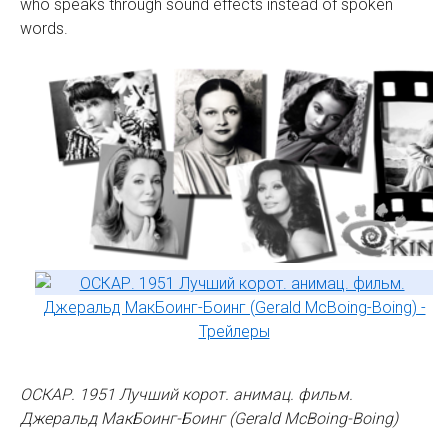
who speaks through sound effects instead of spoken
words.
ОСКАР. 1951 Лучший корот. анимац. фильм.
Джеральд МакБоинг-Боинг (Gerald McBoing-Boing)