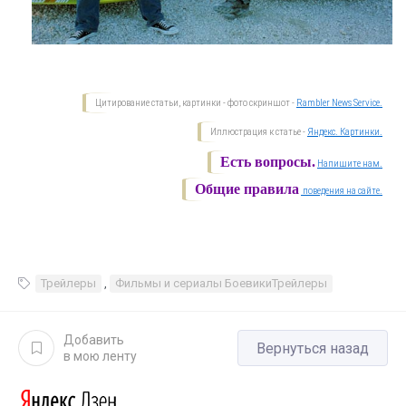
Цитирование статьи, картинки - фото скриншот -
Rambler News Service.
Иллюстрация к статье -
Яндекс. Картинки.
Есть вопросы.
Напишите нам.
Общие правила
поведения на сайте.
Трейлеры
,
Фильмы и сериалы БоевикиТрейлеры
Добавить
Вернуться назад
в мою ленту