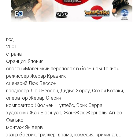
год
2001
страна
Франция, Япония
слоган «Маленький переполох в большом Токио»
режиссер Жерар Кравчик
сценарий Люк Бессон
продюсер Люк Бессон, Дидье Хорау, Сохей Котаки, ...
оператор Жерар Стерин
композитор Жюльен Шултейс, Эрик Серра
художник Жак Бюфнуар, Жан-Жак Жерноль, Агнес
Фалько
монтаж Ян Херв
жанр боевик, триллер, драма, комедия, криминал, ...