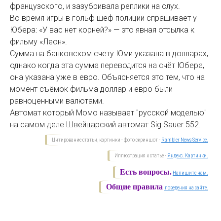
французского, и зазубривала реплики на слух.
Во время игры в гольф шеф полиции спрашивает у
Юбера: «У вас нет корней?» — это явная отсылка к
фильму «Леон».
Сумма на банковском счету Юми указана в долларах,
однако когда эта сумма переводится на счёт Юбера,
она указана уже в евро. Объясняется это тем, что на
момент съёмок фильма доллар и евро были
равноценными валютами.
Автомат который Момо называет "русской моделью"
на самом деле Швейцарский автомат Sig Sauer 552.
Цитирование статьи, картинки - фото скриншот -
Rambler News Service.
Иллюстрация к статье -
Яндекс. Картинки.
Есть вопросы.
Напишите нам.
Общие правила
поведения на сайте.