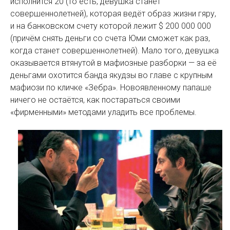
исполнится 20 (то есть, девушка станет
совершеннолетней), которая ведёт образ жизни гяру,
и на банковском счету которой лежит $ 200 000 000
(причём снять деньги со счета Юми сможет как раз,
когда станет совершеннолетней). Мало того, девушка
оказывается втянутой в мафиозные разборки — за её
деньгами охотится банда якудзы во главе с крупным
мафиози по кличке «Зебра». Новоявленному папаше
ничего не остаётся, как постараться своими
«фирменными» методами уладить все проблемы.