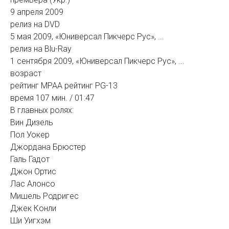
9 апреля 2009
релиз на DVD
5 мая 2009, «Юниверсал Пикчерс Рус», ...
релиз на Blu-Ray
1 сентября 2009, «Юниверсал Пикчерс Рус», ...
возраст
рейтинг MPAA рейтинг PG-13
время 107 мин. / 01:47
В главных ролях:
Вин Дизель
Пол Уокер
Джордана Брюстер
Галь Гадот
Джон Ортис
Лас Алонсо
Мишель Родригес
Джек Конли
Ши Уигхэм