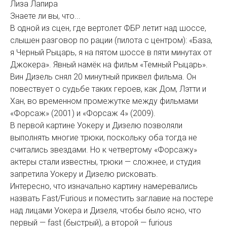
Лиза Лапира
Знаете ли вы, что...
В одной из сцен, где вертолет ФБР летит над шоссе,
слышен разговор по рации (пилота с центром): «База,
я Черный Рыцарь, я на пятом шоссе в пяти минутах от
Джокера». Явный намёк на фильм «Темный Рыцарь».
Вин Дизель снял 20 минутный приквел фильма. Он
повествует о судьбе таких героев, как Дом, Лэтти и
Хан, во временном промежутке между фильмами
«Форсаж» (2001) и «Форсаж 4» (2009).
В первой картине Уокеру и Дизелю позволяли
выполнять многие трюки, поскольку оба тогда не
считались звездами. Но к четвертому «Форсажу»
актеры стали известны, трюки — сложнее, и студия
запретила Уокеру и Дизелю рисковать.
Интересно, что изначально картину намеревались
назвать Fast/Furious и поместить заглавие на постере
над лицами Уокера и Дизеля, чтобы было ясно, что
первый — fast (быстрый), а второй — furious