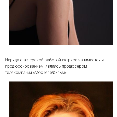
Наряду с актерской работой актриса занимается и
продюссированием, являясь продюсером
телекомпании «МосТелеФильм».