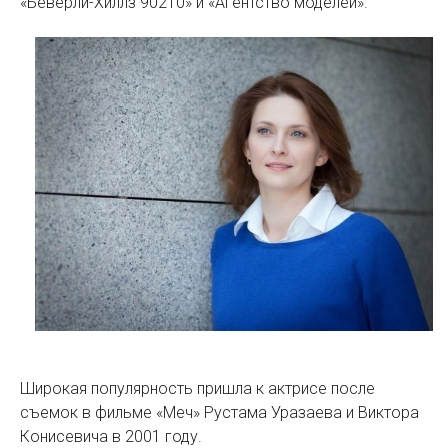
«Беверли-Хиллз 90210» и «Агентство моделей».
Широкая популярность пришла к актрисе после
съемок в фильме «Меч» Рустама Уразаева и Виктора
Конисевича в 2001 году.