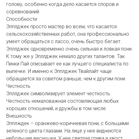
голову, особенно когда дело касается споров и
соревнований.
Способности
Эпплджек просто мастер во всем, что касается
сельскохозяйственных работ, она профессионально
умеет обращаться с лассо, очень быстро бегает.
Эпллджек одновременно очень сильная и ловкая пони.
К тому же у Эпллджек немало других талантов. Так
Пинки Пай описывает ее как лучшего специалиста по
выпечке. И именно к Эпплджек Твайлайт чаще
обращается за советом раньше, чем к другим пони.
Честность
Эпллджек символизирует элемент честность.
Честность немаловажная состовляющая любых
хороших отношений, и дружбы в том числе.
Внешность
Эпплждек – оранжево-коричневая пони, с большими
зеленого цвета глазами. На лице у нее виднеются
небольшие веснушки. У нее светлая грива и хвост,