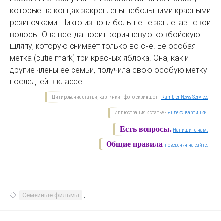
которые на концах закреплены небольшими красными
резиночками. Никто из пони больше не заплетает свои
волосы. Она всегда носит коричневую ковбойскую
шляпу, которую снимает только во сне. Ее особая
метка (cutie mark) три красных яблока. Она, как и
другие члены ее семьи, получила свою особую метку
последней в классе.
Цитирование статьи, картинки - фото скриншот -
Rambler News Service.
Иллюстрация к статье -
Яндекс. Картинки.
Есть вопросы.
Напишите нам.
Общие правила
поведения на сайте.
Семейные фильмы
,
Фильмы и сериалы Детские фильмыМуль