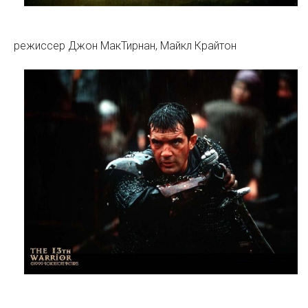
режиссер Джон МакТирнан, Майкл Крайтон