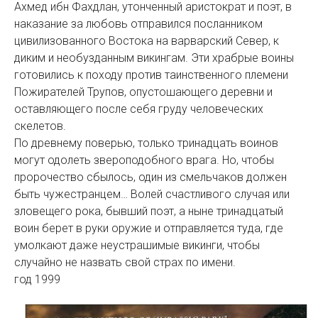
Ахмед ибн Фахдлан, утонченный аристократ и поэт, в
наказание за любовь отправился посланником
цивилизованного Востока на варварский Север, к
диким и необузданным викингам. Эти храбрые воины
готовились к походу против таинственного племени
Пожирателей Трупов, опустошающего деревни и
оставляющего после себя груду человеческих
скелетов.
По древнему поверью, только тринадцать воинов
могут одолеть звероподобного врага. Но, чтобы
пророчество сбылось, один из смельчаков должен
быть чужестранцем… Волей счастливого случая или
зловещего рока, бывший поэт, а ныне тринадцатый
воин берет в руки оружие и отправляется туда, где
умолкают даже неустрашимые викинги, чтобы
случайно не назвать свой страх по имени.
год 1999