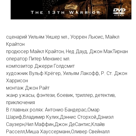
сценарий Уильям Уишер мл., Уоррен Льюис, Майкл
Крайтон
продюсер Майкл Крайтон, Нед Дауд, Джон МакТирнан
оператор Питер Мензиес мл.
композитор Джерри Голдсмит
художник Вульф Крёгер, Уильям Лакофф, Р. Ст. Джон
Харрисон
монтаж Джон Райт
жанр ужасы, фэнтези, боевик, триллер, детектив,
приключения
В главных ролях: Антонио Бандерас,Омар
Шариф,Владимир Кулих,Дэннис Сторхой,Дэниэл
Саузерн,Нил Маффин,Джон ДеСантис,Клайв
Расселл,Миша Хауссерманн,Оливер Свейналл