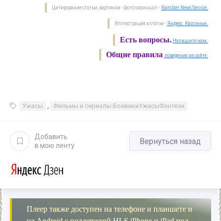
Цитирование статьи, картинки - фото скриншот -
Rambler News Service.
Иллюстрация к статье -
Яндекс. Картинки.
Есть вопросы.
Напишите нам.
Общие правила
поведения на сайте.
Ужасы
,
Фильмы и сериалы БоевикиУжасыФэнтези
Добавить
Вернуться назад
в мою ленту
Плеер также доступен на телефоне и планшете и
на Android с поддержкой HLS,iPhone и iPad под