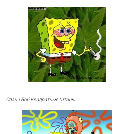
Спанч Боб Квадратные Штаны