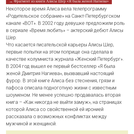
→ Фрагмент из книги Алисы Шер «Я была женой Нагиева»
Некоторое время Алиса вела телепрограмму
«Родительское собрание» на Санкт-Петербургском
канале «ВОТ». В 2002 году девушке предложили роль
в сериале «Время любить» – актерский дебют Алисы
Шер.
Что касается писательской карьеры Алисы Шер,
первые попытки на этом поприще она сделала в
качестве колумниста журнала «Женский Петербург».
В 2004 год вышел ее первый бестселлер «Я была
женой Дмитрия Нагиева», вызвавший настоящий
фурор. В этой книге Алиса без стеснения, грязи и
пафоса описала подноготную жизни с известным
шоуменом. Не менее успешно продавалась вторая
книга – «Как никогда не выйти замуж», на страницах
которой Алиса со свойственной ей иронией
рассказала о возможных конфликтах между
мужчиной и женщиной.