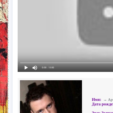
0:00
/ 0:00
Имя:
→ Арте
Дата рожде
Знак Зодиа