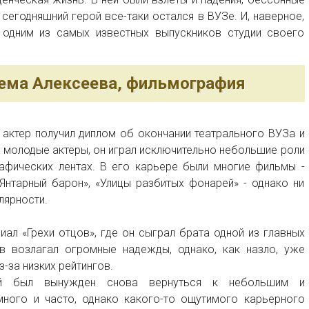
сегодняшний герой все-таки остался в ВУЗе. И, наверное,
я одним из самых известных выпускников студии своего
тема Алексеева, фильмография
й актер получил диплом об окончании театрального ВУЗа и
се молодые актеры, он играл исключительно небольшие роли
афических лентах. В его карьере были многие фильмы -
Янтарный барон», «Улицы разбитых фонарей» - однако ни
улярности.
ал «Грехи отцов», где он сыграл брата одной из главных
ев возлагал огромные надежды, однако, как назло, уже
-за низких рейтингов.
ой был вынужден снова вернуться к небольшим и
много и часто, однако какого-то ощутимого карьерного