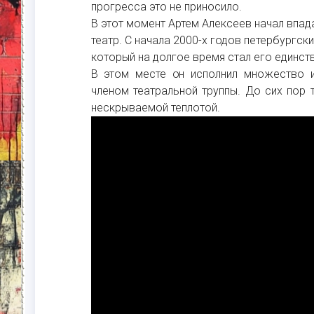
прогресса это не приносило.
В этот момент Артем Алексеев начал впада
театр. С начала 2000-х годов петербургски
который на долгое время стал его единст
В этом месте он исполнил множество и
членом театральной труппы. До сих пор 
нескрываемой теплотой.