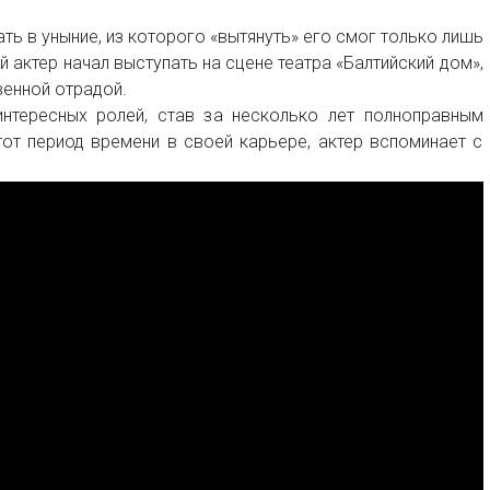
ть в уныние, из которого «вытянуть» его смог только лишь
й актер начал выступать на сцене театра «Балтийский дом»,
венной отрадой.
нтересных ролей, став за несколько лет полноправным
тот период времени в своей карьере, актер вспоминает с