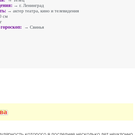
→ Телец
ения:
→ г. Ленинград
ть:
→ актер театра, кино и телевидения
 см
г
гороскоп:
→ Свинья
ва
опулярность которого в последние несколько лет неуклонно