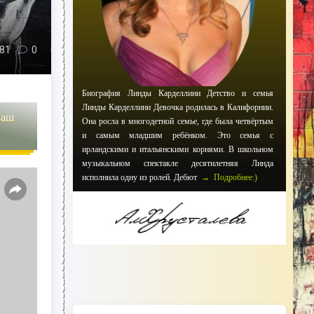
81
0
Биография Линды Карделлини Детство и семья
Линды Карделлини Девочка родилась в Калифорнии.
наш
Она росла в многодетной семье, где была четвёртым
и самым младшим ребёнком. Это семья с
ирландскими и итальянскими корнями. В школьном
музыкальном спектакле десятилетняя Линда
исполнила одну из ролей. Дебют
→ Подробнее:)