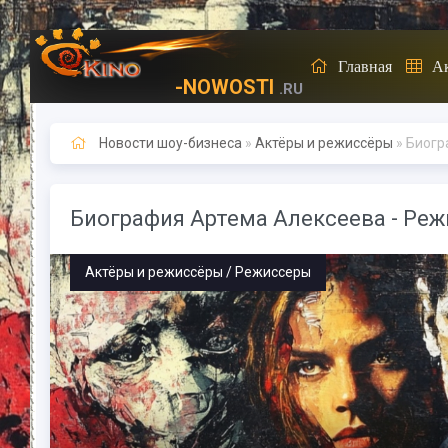
Главная
А
-NOWOSTI
.RU
Новости шоу-бизнеса
»
Актёры и режиссёры
» Биогр
Биография Артема Алексеева - Реж
Актёры и режиссёры / Режиссеры