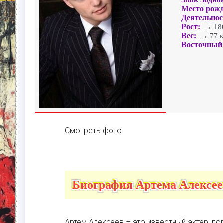
Место рожд
Деятельнос
Рост:
→ 180
Вес:
→ 77 к
Восточный 
Смотреть фото
Биография Артема Алексее
Артем Алексеев – это известный актер, п