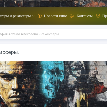
ктёры и режиссёры
Новости кино
Контакты
Пр
афия Артема Алексеева - Режиссеры.
иссеры.