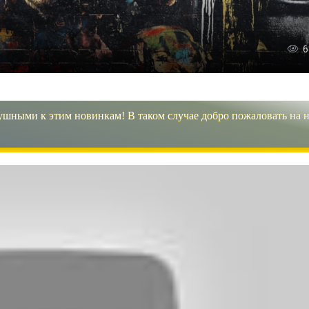
6
ушными к этим новинкам! В таком случае добро пожаловать на 