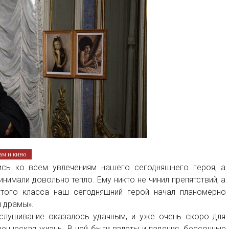
ам и кино
ись ко всем увлечениям нашего сегодняшнего героя, а
нимали довольно тепло. Ему никто не чинил препятствий, а
того класса наш сегодняшний герой начал планомерно
й драмы».
ослушивание оказалось удачным, и уже очень скоро для
енческая жизнь. В ней были взлеты и падения, бессонные