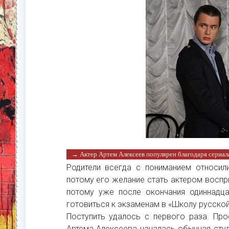
→ Актер Артем Алексеев популярен благодаря сериал
Родители всегда с пониманием относил
потому его желание стать актером воспри
потому уже после окончания одиннадца
готовиться к экзаменам в «Школу русско
Поступить удалось с первого раза. Пр
Артема Алексеева началась обычная студ