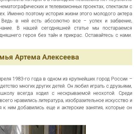
инематографических и телевизионных проектах, спектакли с
ех. Именно поэтому история жизни этого молодого актера
 Ведь в ней есть абсолютно все – успех и забвение,
знание. В нашей сегодняшней статье мы постараемся
няшнего героя без тайн и прикрас. Оставайтесь с нами.
емья Артема Алексеева
преля 1983-го года в одном из крупнейших город России –
детство многих других детей. Он любил играть с друзьями,
 школу всегда ходил с нескрываемой неохотой. Среди
сего нравились литература, изобразительное искусство и
я к ним добавились еще и актерские занятия, которые он