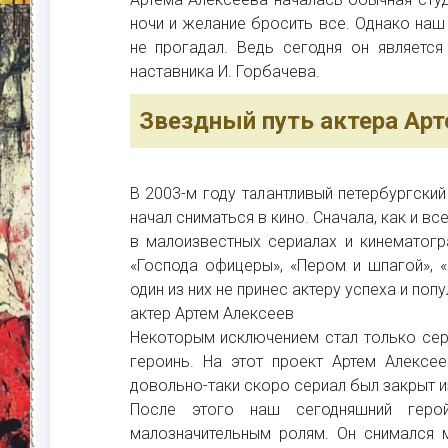
ночи и желание бросить все. Однако наш 
не прогадал. Ведь сегодня он являетс
наставника И. Горбачева.
Звездный путь актера Ар
В 2003-м году талантливый петербургски
начал сниматься в кино. Сначала, как и в
в малоизвестных сериалах и кинематогр
«Господа офицеры», «Пером и шпагой», «
один из них не принес актеру успеха и поп
актер Артем Алексеев
Некоторым исключением стал только сери
героинь. На этот проект Артем Алексе
довольно-таки скоро сериал был закрыт из
После этого наш сегодняшний гер
малозначительным ролям. Он снимался 