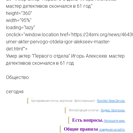
мастер детективов скончался в 61 год"
height="360"
width="95%"
loading="lazy"
onclick="window.location.href='https://24smi.org/news/4643
umer-akter-pervogo-otdela-igor-alekseev-master-
det.html'">
Умер актер "Первого отдела" Игорь Алексеев: мастер
детективов скончался в 61 год
Общество
сегодня
Цитирование статьи, картинки - фото скриншот -
Rambler News Service.
Иллюстрация к статье -
Яндекс. Картинки.
Есть вопросы.
Напишите нам.
Общие правила
поведения на сайте.