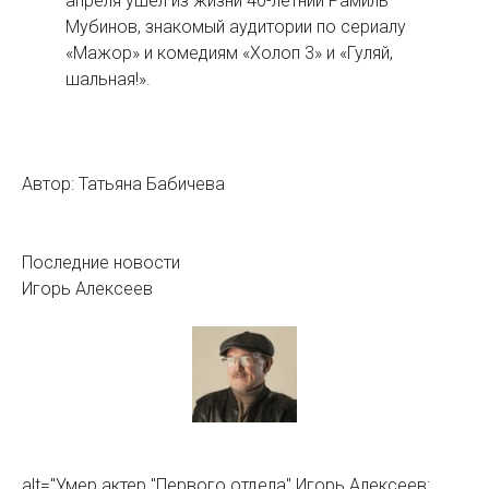
апреля ушел из жизни 40-летний Рамиль
Мубинов, знакомый аудитории по сериалу
«Мажор» и комедиям «Холоп 3» и «Гуляй,
шальная!».
Автор:
Татьяна Бабичева
Последние новости
Игорь Алексеев
alt="Умер актер "Первого отдела" Игорь Алексеев: