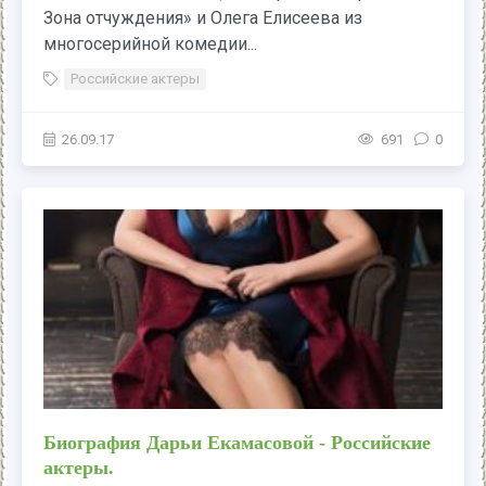
Зона отчуждения» и Олега Елисеева из
многосерийной комедии...
Российские актеры
26.09.17
691
0
Биография Дарьи Екамасовой - Российские
актеры.