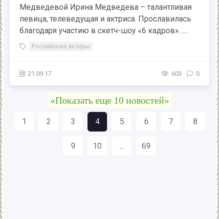
Медведевой Ирина Медведева – талантливая
певица, телеведущая и актриса. Прославилась
благодаря участию в скетч-шоу «6 кадров»......
Российские актеры
21.09.17
603
0
«Показать еще 10 новостей»
1
2
3
4
5
6
7
8
9
10
...
69