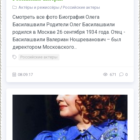
Актёры и режиссёры
/
Российские актеры
Смотреть все фото Биография Олега
Басилашвили Родители Олег Басилашвили
родился в Москве 26 сентября 1934 года. Отец -
Басилашвили Валериан Ношреванович – был
директором Московского...
Российские актеры
08.09.17
671
0