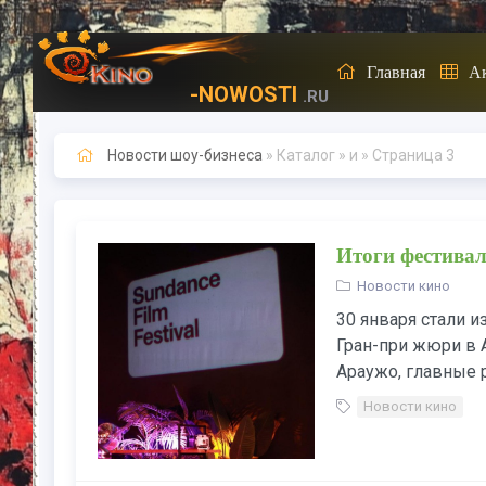
Главная
А
-NOWOSTI
.RU
Новости шоу-бизнеса
» Каталог » и » Страница 3
Итоги фестивал
Новости кино
30 января стали 
Гран-при жюри в 
Араужо, главные р
Новости кино