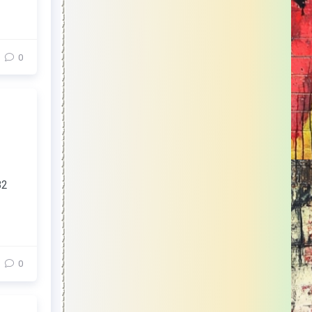
0
82
0