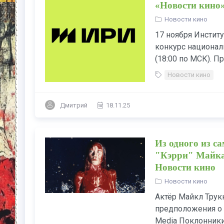
«Новости кино
Новости кино
17 ноября Институ
конкурс национал
(18:00 по МСК). При
Новости кино
Дмитрий
18.11.25
Из одного из с
"Кэрри" Майка 
Новости кино
Новости кино
Актёр Майкл Трук
предположения о 
Media Поклонники