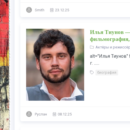
Smith
23.12.25
Илья Тиунов — 
фильмография, 
Актёры и режиссё
alt="Илья Тиунов" 
г. ......
биография
Руслан
08.12.25