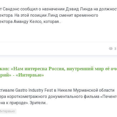
ут Сандэнс сообщил о назначении Дэвид Линда на должнос
ектора. На этой позиции Линд сменит временного
ктора Аманду Келсо, которая...
3
ов: «Нам интересна Россия, внутренний мир её оч
орий» - «Интервью»
стивале Gastro Industry Fest в Никеле Мурманской области
ера короткометражного документального фильма «Печенг
на к природе». Зрители...
Интервью