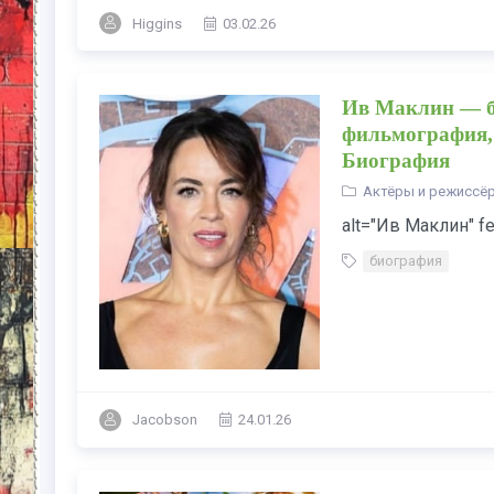
Higgins
03.02.26
Ив Маклин — би
фильмография,
Биография
Актёры и режиссё
alt="Ив Маклин" fe
биография
Jacobson
24.01.26