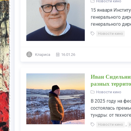
Новости кино
15 января Инстит
генерального дир
генерального дире
Новости кино
Клариса
16.01.26
Иван Сидельник
разных террит
Новости кино
В 2025 году на фе
состоялась премь
тундры: от техноге
Новости кино
,