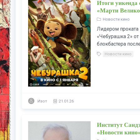
Итоги уикенда с
«Марти Великол
Новости кино
Лидером проката 
«Чебурашка 2» от
блокбастера после
Новости кино
Изот
21.01.26
Институт Сандэ
«Новости кино