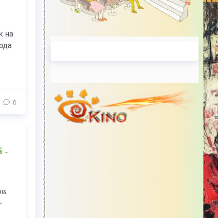
к на
ода
0
 -
ов
-