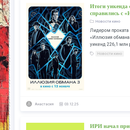
Итоги уикенда 
справились с «
Новости кино
Лидером проката 
«Иллюзия обмана 
уикенд 226,1 млн 
Новости кино
Анастасия
03.12.25
ИРИ начал прие