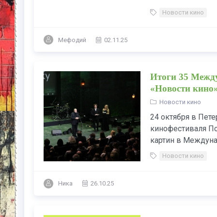
Новости кино
Мефодий
02.11.25
Итоги 35 Между
«Новости кино
Новости кино
24 октября в Пет
кинофестиваля По
картин в Междуна
Новости кино
Ника
26.10.25