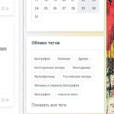
17
18
19
20
21
22
23
24
25
26
27
28
29
30
0
31
Облако тегов
1989
Биографии
Боевики
Драмы
Иностранные актеры
Мелодрамы
Мультфильмы
Российские актеры
Фильмы и сериалы Биографии
биография
новости кино
0
Показать все теги