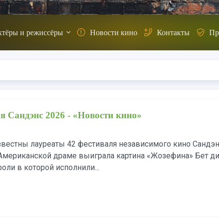
ктёры и режиссёры
Новости кино
Контакты
Пр
я Сандэнс 2026 - «Новости кино»
известны лауреаты 42 фестиваля независимого кино Сандэн
Американской драме выиграла картина «Жозефина» Бет д
оли в которой исполнили...