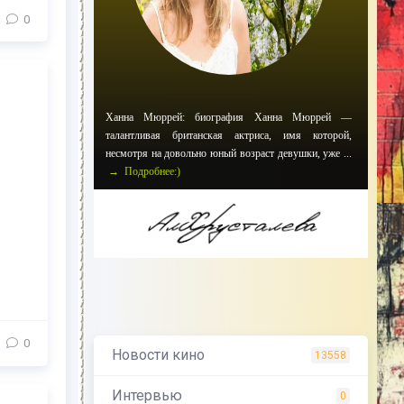
0
Ханна Мюррей: биография Ханна Мюррей —
талантливая британская актриса, имя которой,
несмотря на довольно юный возраст девушки, уже ...
→ Подробнее:)
0
Новости кино
13558
Интервью
0