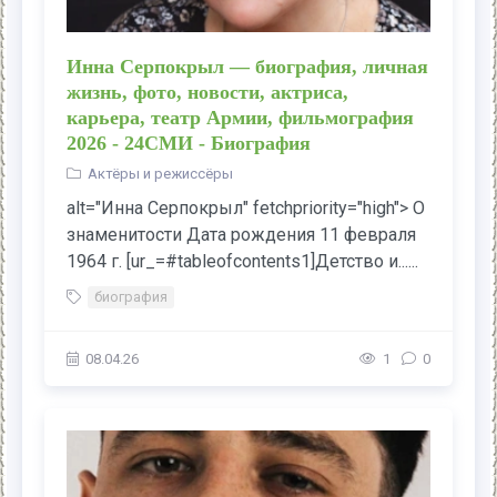
Инна Серпокрыл — биография, личная
жизнь, фото, новости, актриса,
карьера, театр Армии, фильмография
2026 - 24СМИ - Биография
Актёры и режиссёры
alt="Инна Серпокрыл" fetchpriority="high"> О
знаменитости Дата рождения 11 февраля
1964 г. [ur_=#tableofcontents1]Детство и......
биография
08.04.26
1
0