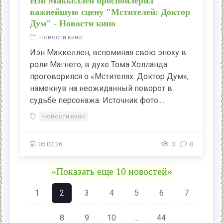
Иэн Маккеллен проспойлерил
важнейшую сцену "Мстителей: Доктор
Дум" - Новости кино
Новости кино
Иэн Маккеллен, вспоминая свою эпоху в
роли Магнето, в духе Тома Холланда
проговорился о «Мстителях: Доктор Дум»,
намекнув на неожиданный поворот в
судьбе персонажа. Источник фото:...
Новости кино
05.02.26
3
0
«Показать еще 10 новостей»
1
2
3
4
5
6
7
8
9
10
...
44