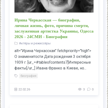
Ирина Черкасская — биография,
личная жизнь, фото, причина смерти,
заслуженная артистка Украины, Одесса
2026 - 24СМИ - Биография
Актёры и режиссёры
alt="Ирина Черкасская" fetchpriority="high">
О знаменитости Дата рождения 3 октября
1939 г. [ur_=#tableofcontents7]Интересные
факты[/ur_] Ивана Франко в Киеве, но...
биография
22.02.26
3
0