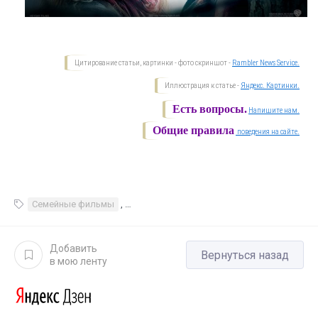
Цитирование статьи, картинки - фото скриншот -
Rambler News Service.
Иллюстрация к статье -
Яндекс. Картинки.
Есть вопросы.
Напишите нам.
Общие правила
поведения на сайте.
Семейные фильмы
,
Фильмы и сериалы Приключенческие фи
Добавить
Вернуться назад
в мою ленту