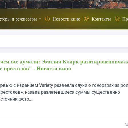
ктёры и режиссёры
Новости кино
Контакты
Пр
чем все думали: Эмилия Кларк разоткровенничала
е престолов" - Новости кино
рвью с изданием Variety развеяла слухи о гонорарах за ро
престолов», назвав разлетевшиеся суммы существенно
точник фото:...