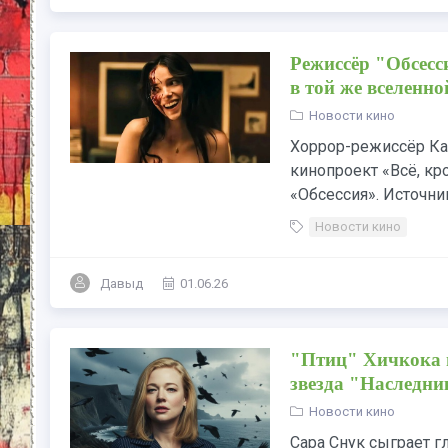
Режиссёр "Обсесс
в той же вселенно
Новости кино
Хоррор-режиссёр Ка
кинопроект «Всё, кр
«Обсессия». Источник
Новости кино
Давыд
01.06.26
"Птиц" Хичкока п
звезда "Наследни
Новости кино
Сара Снук сыграет 