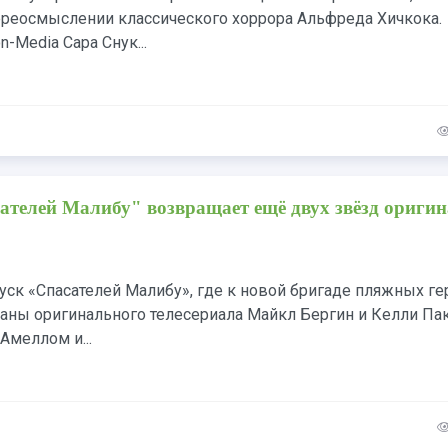
ереосмыслении классического хоррора Альфреда Хичкока.
n-Media Сара Снук...
ателей Малибу" возвращает ещё двух звёзд оригин
уск «Спасателей Малибу», где к новой бригаде пляжных г
раны оригинального телесериала Майкл Бергин и Келли Па
Амеллом и...