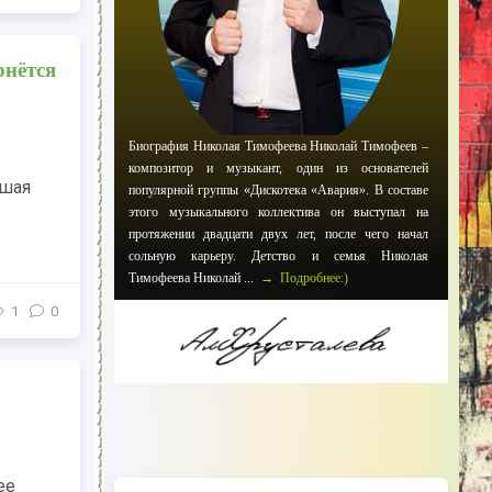
рнётся
Биография Николая Тимофеева Николай Тимофеев –
композитор и музыкант, один из основателей
вшая
популярной группы «Дискотека «Авария». В составе
этого музыкального коллектива он выступал на
протяжении двадцати двух лет, после чего начал
сольную карьеру. Детство и семья Николая
Тимофеева Николай ...
→ Подробнее:)
1
0
ее