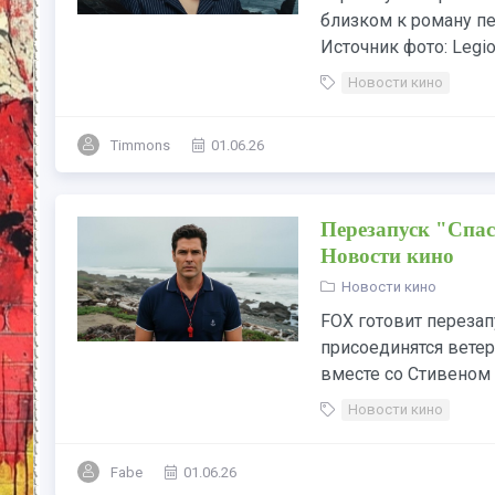
близком к роману п
Источник фото: Legio
Новости кино
Timmons
01.06.26
Перезапуск "Спас
Новости кино
Новости кино
FOX готовит перезап
присоединятся вете
вместе со Стивеном 
Новости кино
Fabe
01.06.26