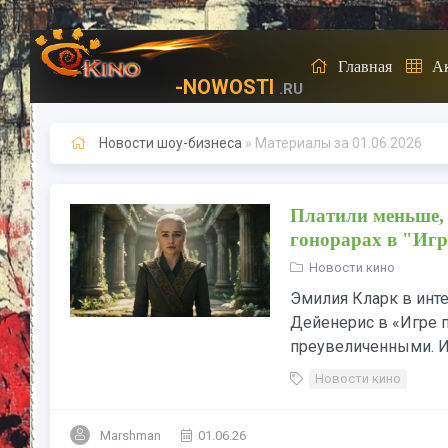
Главная
А
-NOWOSTI
.RU
Новости шоу-бизнеса
» Материалы за 01.06.2026
Платили меньше, 
гонорарах в "Игр
Новости кино
Эмилия Кларк в инте
Дейенерис в «Игре 
преувеличенными. Ис
Новости кино
Marshman
01.06.26