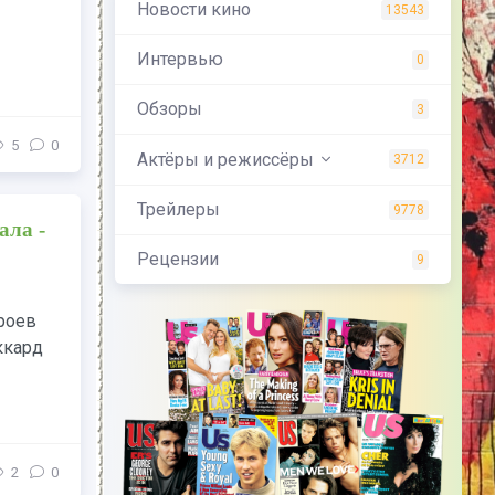
Новости кино
13543
Интервью
0
Обзоры
3
5
0
Актёры и режиссёры
3712
Трейлеры
9778
ала -
Рецензии
9
ероев
ккард
2
0