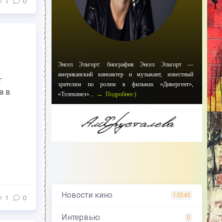
1
0
Энсел Эльгорт: биография Энсел Эльгорт —
американский киноактер и музыкант, известный
т
зрителям по ролям в фильмах «Дивергент»,
а в
«Телекинез»...
→ Подробнее:)
Новости кино
13543
1
0
Интервью
0