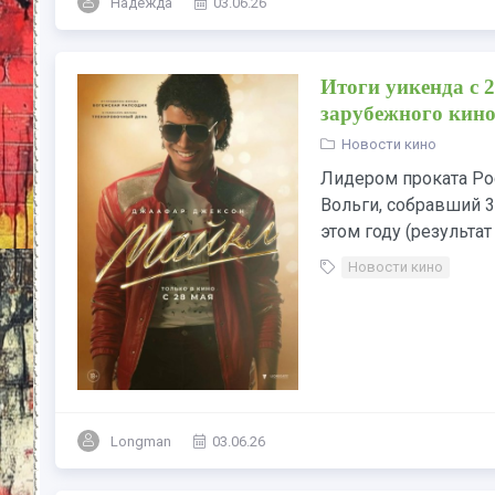
Надежда
03.06.26
Итоги уикенда с 
зарубежного кино
Новости кино
Лидером проката Рос
Вольги, собравший 3
этом году (результат 
Новости кино
Longman
03.06.26