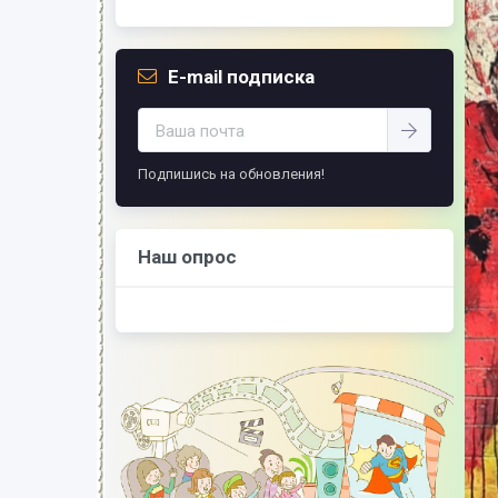
того, кто его дал.
-- Люблю давать советы и очень не люблю,
когда их дают мне.
E-mail подписка
Подпишись на обновления!
Наш опрос