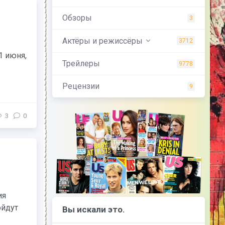
Обзоры
3
Актёры и режиссёры
3712
1 июня,
Трейлеры
9778
Рецензии
9
3
0
ия
ойдут
Вы искали это.