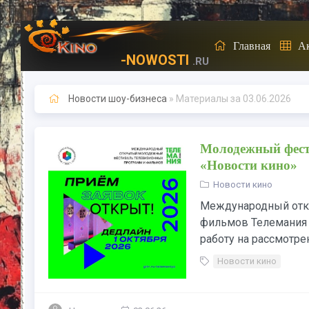
Главная
А
-NOWOSTI
.RU
Новости шоу-бизнеса
» Материалы за 03.06.2026
Молодежный фести
«Новости кино»
Новости кино
Международный отк
фильмов Телемания 2
работу на рассмотрен
Новости кино