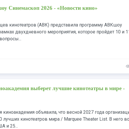
у Синемаскоп 2026 - «Новости кино»
цев кинотеатров (АВК) представила программу АВКшоу
рамках двухдневного мероприятия, которое пройдет 10 и 1
вопросы...
оакадемия выберет лучшие кинотеатры в мире -
 киноакадемия объявила, что весной 2027 года организац
0 лучших кинотеатров мира / Marquee Theater List. В него в
А и 25...