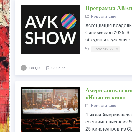
Программа АВКшо
Новости кино
Ассоциация владель
Синемаскоп 2026. В 
обсудят актуальные 
Новости кино
Ванда
03.06.26
Американская кин
«Новости кино»
Новости кино
1 июня Американская
составит список из 5
25 кинотеатров из СШ