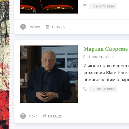
Новости кино
Palmer
03.06.26
Мартин Скорсезе 
Новости кино
2 июня стало извест
компании Black Fore
объявляющим о партн
Новости кино
Осип
03.06.26