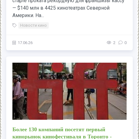
старте проката рекордную для франшизы кассу
— $140 млн в 4425 кинотеатрах Северной
Америки. На...
Новости кино
17.06.26
2
0
Более 130 компаний посетят первый
кинорынок кинофестиваля в Торонто -