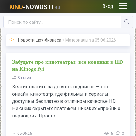
KINO
-NOWOSTI
Вход
.RU
Новости шоу-бизнеса
» Материалы за 05.06.2026
Забудьте про кинотеатры: все новинки в HD
на Kinogo.fyi
Статьи
Хватит платить за десяток подписок — это
онлайн-кинотеатр, где фильмы и сериалы
доступны бесплатно в отличном качестве HD.
Никаких скрытых платежей, никаких «пробных
периодов». Просто...
05.06.26
6
0